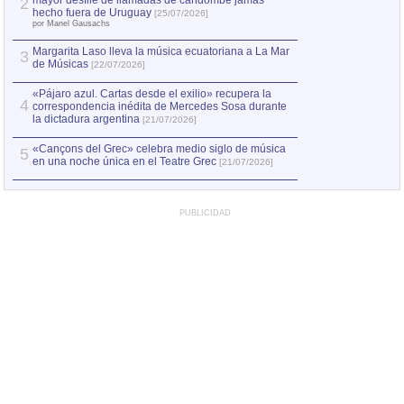
mayor desfile de llamadas de candombe jamás
2
Capturan en Chile
2
hecho fuera de Uruguay
[25/07/2026]
el asesinato de Ví
por Manel Gausachs
Margarita Laso lleva la música ecuatoriana a La Mar
3
de Músicas
[22/07/2026]
«Pájaro azul. Cartas desde el exilio» recupera la
4
correspondencia inédita de Mercedes Sosa durante
la dictadura argentina
[21/07/2026]
«Cançons del Grec» celebra medio siglo de música
5
en una noche única en el Teatre Grec
[21/07/2026]
PUBLICIDAD