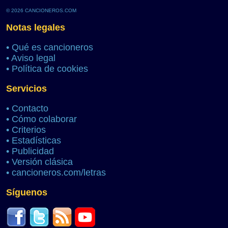
© 2026 CANCIONEROS.COM
Notas legales
•
Qué es cancioneros
•
Aviso legal
•
Política de cookies
Servicios
•
Contacto
•
Cómo colaborar
•
Criterios
•
Estadísticas
•
Publicidad
•
Versión clásica
•
cancioneros.com/letras
Síguenos