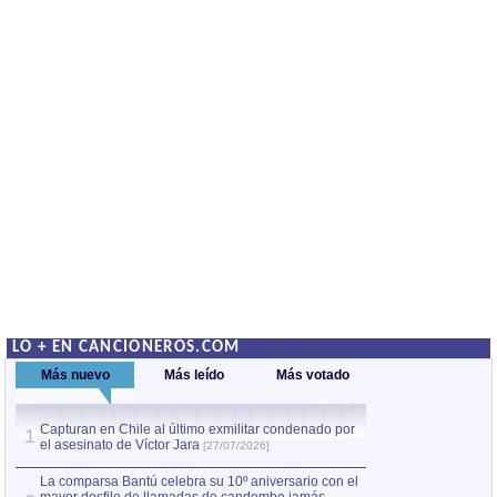
LO + EN CANCIONEROS.COM
Más nuevo
Más leído
Más votado
Capturan en Chile al último exmilitar condenado por
La comparsa Bantú
1
el asesinato de Víctor Jara
mayor desfile de
1
[27/07/2026]
hecho fuera de U
por Manel Gausachs
La comparsa Bantú celebra su 10º aniversario con el