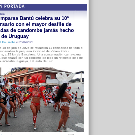
EN PORTADA
MBE
mparsa Bantú celebra su 10º
rsario con el mayor desfile de
adas de candombe jamás hecho
a de Uruguay
l Gausachs
el 25/07/2026
o 18 de julio de 2026 se reunieron 11 comparsas de todo el
o español en la pequeña localidad de Palau-Solità i
s, a 25 km de Barcelona. Una concentración carnavalera
 que finalizó con un concierto de todo un referente de este
usical afrouruguayo, Eduardo Da Luz.