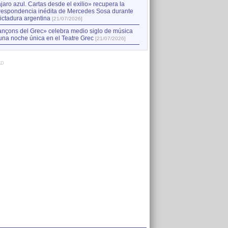
jaro azul. Cartas desde el exilio» recupera la
respondencia inédita de Mercedes Sosa durante
dictadura argentina
[21/07/2026]
nçons del Grec» celebra medio siglo de música
una noche única en el Teatre Grec
[21/07/2026]
AD