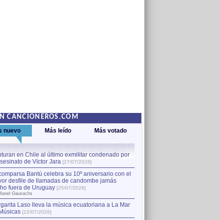
EN CANCIONEROS.COM
s nuevo
Más leído
Más votado
turan en Chile al último exmilitar condenado por
La comparsa Bantú celebra s
asesinato de Víctor Jara
mayor desfile de llamadas
1
[27/07/2026]
hecho fuera de Uruguay
[25
comparsa Bantú celebra su 10º aniversario con el
por Manel Gausachs
or desfile de llamadas de candombe jamás
Capturan en Chile al último
2
ho fuera de Uruguay
[25/07/2026]
el asesinato de Víctor Jara
[
Manel Gausachs
garita Laso lleva la música ecuatoriana a La Mar
Músicas
[22/07/2026]