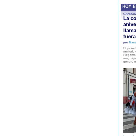
HOY 
CANDO
La co
anive
llam
fuer
por
Mane
El pasad
territori
Plegaman
uruguaya
género m