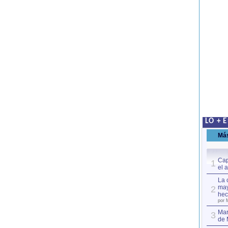
LO + 
Má
Cap
1
el 
La 
may
2
hec
por 
Mar
3
de 