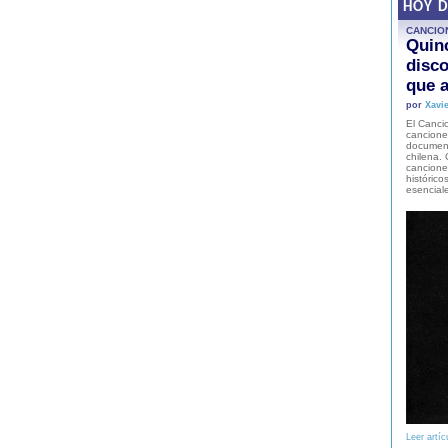
HOY 
CANCIO
Quinc
disco
que a
por
Xavie
El Cancio
cancione
document
chilena. 
canciones
histórico
esencial
Leer artíc