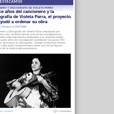
DESTACAMOS
NERO Y DISCOGRAFÍA DE VIOLETA PARRA
e años del cancionero y la
grafía de Violeta Parra, el proyecto
yudó a ordenar su obra
r Pintanel
el 13/07/2026
nero y Discografía de Violeta Parra, impulsado por
ros.com, continúa siendo una de las investigaciones
ales más importantes dedicadas a la universal artista
Cuatro años de investigación permitieron recuperar 520
, reconstruir su discografía, corregir numerosos errores
s y fijar datos fundamentales sobre una de las figuras
es de la música latinoamericana.
ulo completo
1 Comentario