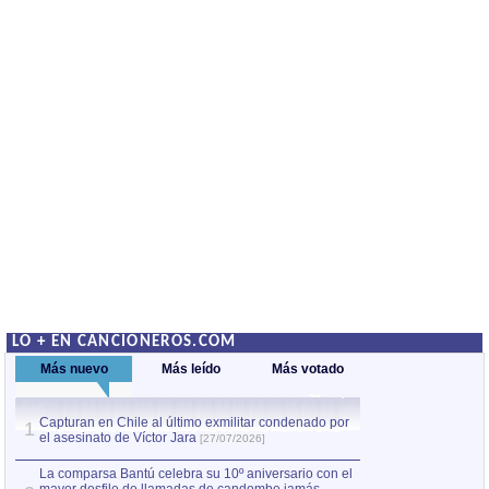
LO + EN CANCIONEROS.COM
Más nuevo
Más leído
Más votado
Capturan en Chile al último exmilitar condenado por
La comparsa Bantú
1
el asesinato de Víctor Jara
mayor desfile de
1
[27/07/2026]
hecho fuera de U
por Manel Gausachs
La comparsa Bantú celebra su 10º aniversario con el