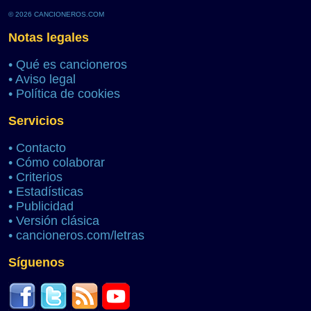
© 2026 CANCIONEROS.COM
Notas legales
•
Qué es cancioneros
•
Aviso legal
•
Política de cookies
Servicios
•
Contacto
•
Cómo colaborar
•
Criterios
•
Estadísticas
•
Publicidad
•
Versión clásica
•
cancioneros.com/letras
Síguenos