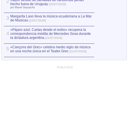
mayor desfile de llamadas de candombe jamás
2
Capturan en Chile
2
hecho fuera de Uruguay
[25/07/2026]
el asesinato de Ví
por Manel Gausachs
Margarita Laso lleva la música ecuatoriana a La Mar
3
de Músicas
[22/07/2026]
«Pájaro azul. Cartas desde el exilio» recupera la
4
correspondencia inédita de Mercedes Sosa durante
la dictadura argentina
[21/07/2026]
«Cançons del Grec» celebra medio siglo de música
5
en una noche única en el Teatre Grec
[21/07/2026]
PUBLICIDAD