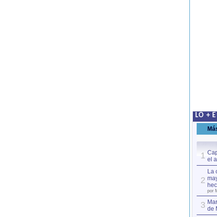
LO + 
Má
Cap
1
el 
La 
may
2
hec
por 
Mar
3
de 