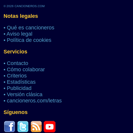
© 2026 CANCIONEROS.COM
Notas legales
•
Qué es cancioneros
•
Aviso legal
•
Política de cookies
Servicios
•
Contacto
•
Cómo colaborar
•
Criterios
•
Estadísticas
•
Publicidad
•
Versión clásica
•
cancioneros.com/letras
Síguenos