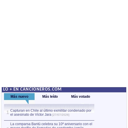
LO + EN CANCIONEROS.COM
Más nuevo
Más leído
Más votado
Capturan en Chile al último exmilitar condenado por
La comparsa Bantú
1
el asesinato de Víctor Jara
mayor desfile de
1
[27/07/2026]
hecho fuera de U
por Manel Gausachs
La comparsa Bantú celebra su 10º aniversario con el