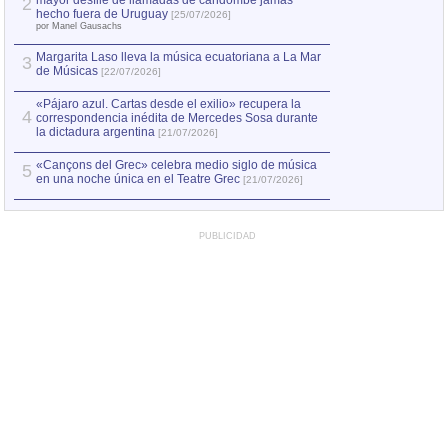
mayor desfile de llamadas de candombe jamás
2
Capturan en Chile
2
hecho fuera de Uruguay
[25/07/2026]
el asesinato de Ví
por Manel Gausachs
Margarita Laso lleva la música ecuatoriana a La Mar
Margarita Laso ll
3
3
de Músicas
de Músicas
[22/07/2026]
[22/07
«Pájaro azul. Cartas desde el exilio» recupera la
4
correspondencia inédita de Mercedes Sosa durante
la dictadura argentina
[21/07/2026]
«Cançons del Grec» celebra medio siglo de música
5
en una noche única en el Teatre Grec
[21/07/2026]
PUBLICIDAD