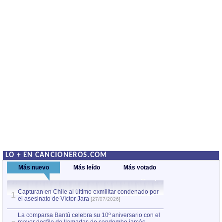
LO + EN CANCIONEROS.COM
Más nuevo
Más leído
Más votado
Capturan en Chile al último exmilitar condenado por
La comparsa Bantú
1
el asesinato de Víctor Jara
mayor desfile de
1
[27/07/2026]
hecho fuera de U
por Manel Gausachs
La comparsa Bantú celebra su 10º aniversario con el