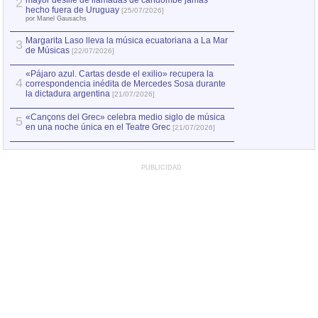
mayor desfile de llamadas de candombe jamás
2
Capturan en Chile
2
hecho fuera de Uruguay
[25/07/2026]
el asesinato de Ví
por Manel Gausachs
Margarita Laso lleva la música ecuatoriana a La Mar
3
de Músicas
[22/07/2026]
«Pájaro azul. Cartas desde el exilio» recupera la
4
correspondencia inédita de Mercedes Sosa durante
la dictadura argentina
[21/07/2026]
«Cançons del Grec» celebra medio siglo de música
5
en una noche única en el Teatre Grec
[21/07/2026]
PUBLICIDAD