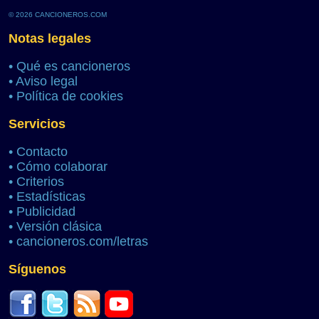
© 2026 CANCIONEROS.COM
Notas legales
•
Qué es cancioneros
•
Aviso legal
•
Política de cookies
Servicios
•
Contacto
•
Cómo colaborar
•
Criterios
•
Estadísticas
•
Publicidad
•
Versión clásica
•
cancioneros.com/letras
Síguenos