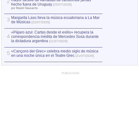
mayor desfile de llamadas de candombe jamás
2
Capturan en Chile
2
hecho fuera de Uruguay
[25/07/2026]
el asesinato de Ví
por Manel Gausachs
Margarita Laso lleva la música ecuatoriana a La Mar
Margarita Laso ll
3
3
de Músicas
de Músicas
[22/07/2026]
[22/07
«Pájaro azul. Cartas desde el exilio» recupera la
4
correspondencia inédita de Mercedes Sosa durante
la dictadura argentina
[21/07/2026]
«Cançons del Grec» celebra medio siglo de música
5
en una noche única en el Teatre Grec
[21/07/2026]
PUBLICIDAD