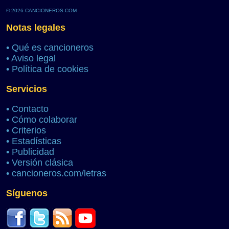
© 2026 CANCIONEROS.COM
Notas legales
•
Qué es cancioneros
•
Aviso legal
•
Política de cookies
Servicios
•
Contacto
•
Cómo colaborar
•
Criterios
•
Estadísticas
•
Publicidad
•
Versión clásica
•
cancioneros.com/letras
Síguenos