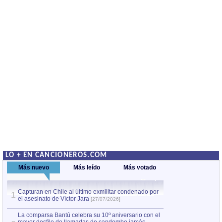
LO + EN CANCIONEROS.COM
Más nuevo
Más leído
Más votado
Capturan en Chile al último exmilitar condenado por
La comparsa Bantú
1
el asesinato de Víctor Jara
mayor desfile de
1
[27/07/2026]
hecho fuera de U
por Manel Gausachs
La comparsa Bantú celebra su 10º aniversario con el