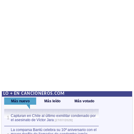
LO + EN CANCIONEROS.COM
Más nuevo
Más leído
Más votado
Capturan en Chile al último exmilitar condenado por
La comparsa Bantú
1
el asesinato de Víctor Jara
mayor desfile de
1
[27/07/2026]
hecho fuera de U
por Manel Gausachs
La comparsa Bantú celebra su 10º aniversario con el