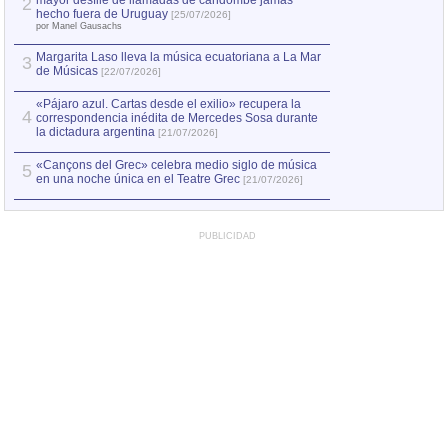
mayor desfile de llamadas de candombe jamás
2
Capturan en Chile
2
hecho fuera de Uruguay
[25/07/2026]
el asesinato de Ví
por Manel Gausachs
Margarita Laso lleva la música ecuatoriana a La Mar
Margarita Laso ll
3
3
de Músicas
de Músicas
[22/07/2026]
[22/07
«Pájaro azul. Cartas desde el exilio» recupera la
4
correspondencia inédita de Mercedes Sosa durante
la dictadura argentina
[21/07/2026]
«Cançons del Grec» celebra medio siglo de música
5
en una noche única en el Teatre Grec
[21/07/2026]
PUBLICIDAD