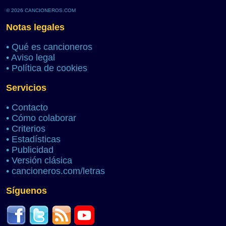
© 2026 CANCIONEROS.COM
Notas legales
•
Qué es cancioneros
•
Aviso legal
•
Política de cookies
Servicios
•
Contacto
•
Cómo colaborar
•
Criterios
•
Estadísticas
•
Publicidad
•
Versión clásica
•
cancioneros.com/letras
Síguenos