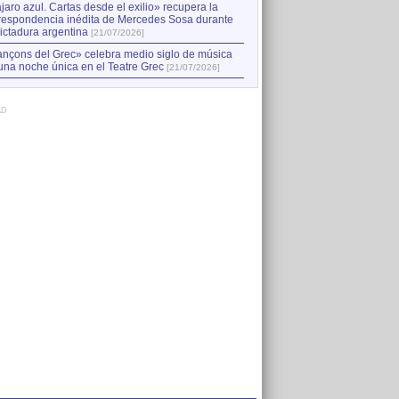
jaro azul. Cartas desde el exilio» recupera la
respondencia inédita de Mercedes Sosa durante
dictadura argentina
[21/07/2026]
nçons del Grec» celebra medio siglo de música
una noche única en el Teatre Grec
[21/07/2026]
AD