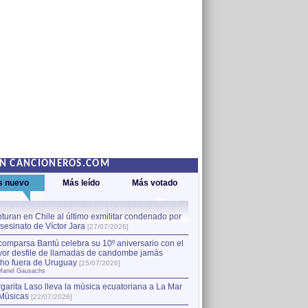
EN CANCIONEROS.COM
s nuevo
Más leído
Más votado
turan en Chile al último exmilitar condenado por
La comparsa Bantú celebra s
asesinato de Víctor Jara
mayor desfile de llamadas
1
[27/07/2026]
hecho fuera de Uruguay
[25
comparsa Bantú celebra su 10º aniversario con el
por Manel Gausachs
or desfile de llamadas de candombe jamás
Capturan en Chile al último
2
ho fuera de Uruguay
[25/07/2026]
el asesinato de Víctor Jara
[
Manel Gausachs
garita Laso lleva la música ecuatoriana a La Mar
Margarita Laso lleva la mús
3
Músicas
de Músicas
[22/07/2026]
[22/07/2026]