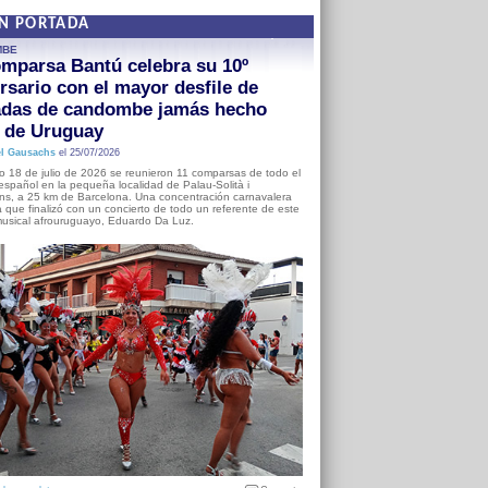
EN PORTADA
MBE
mparsa Bantú celebra su 10º
rsario con el mayor desfile de
adas de candombe jamás hecho
a de Uruguay
l Gausachs
el 25/07/2026
o 18 de julio de 2026 se reunieron 11 comparsas de todo el
o español en la pequeña localidad de Palau-Solità i
s, a 25 km de Barcelona. Una concentración carnavalera
 que finalizó con un concierto de todo un referente de este
usical afrouruguayo, Eduardo Da Luz.