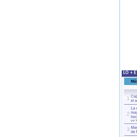
LO + 
Má
Cap
1
el 
La 
may
2
hec
por 
Mar
3
de 