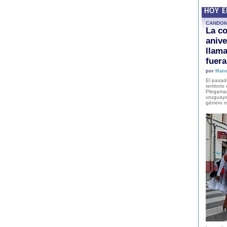
HOY 
CANDO
La co
anive
llam
fuer
por
Mane
El pasad
territori
Plegaman
uruguaya
género m