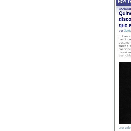
HOY 
CANCIO
Quinc
disco
que a
por
Xavie
El Cancio
cancione
document
chilena. 
canciones
histórico
esencial
Leer artíc