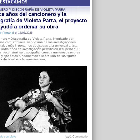
DESTACAMOS
NERO Y DISCOGRAFÍA DE VIOLETA PARRA
e años del cancionero y la
grafía de Violeta Parra, el proyecto
yudó a ordenar su obra
r Pintanel
el 13/07/2026
nero y Discografía de Violeta Parra, impulsado por
ros.com, continúa siendo una de las investigaciones
ales más importantes dedicadas a la universal artista
Cuatro años de investigación permitieron recuperar 520
, reconstruir su discografía, corregir numerosos errores
s y fijar datos fundamentales sobre una de las figuras
es de la música latinoamericana.
ulo completo
1 Comentario