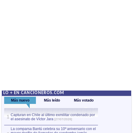
LO + EN CANCIONEROS.COM
Más nuevo
Más leído
Más votado
Capturan en Chile al último exmilitar condenado por
La comparsa Bantú
1
el asesinato de Víctor Jara
mayor desfile de
1
[27/07/2026]
hecho fuera de U
por Manel Gausachs
La comparsa Bantú celebra su 10º aniversario con el