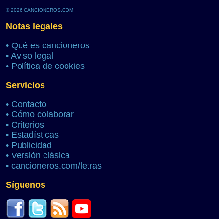
© 2026 CANCIONEROS.COM
Notas legales
•
Qué es cancioneros
•
Aviso legal
•
Política de cookies
Servicios
•
Contacto
•
Cómo colaborar
•
Criterios
•
Estadísticas
•
Publicidad
•
Versión clásica
•
cancioneros.com/letras
Síguenos