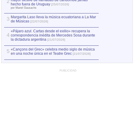
mayor desfile de llamadas de candombe jamás
2
Capturan en Chile
2
hecho fuera de Uruguay
[25/07/2026]
el asesinato de Ví
por Manel Gausachs
Margarita Laso lleva la música ecuatoriana a La Mar
3
de Músicas
[22/07/2026]
«Pájaro azul. Cartas desde el exilio» recupera la
4
correspondencia inédita de Mercedes Sosa durante
la dictadura argentina
[21/07/2026]
«Cançons del Grec» celebra medio siglo de música
5
en una noche única en el Teatre Grec
[21/07/2026]
PUBLICIDAD