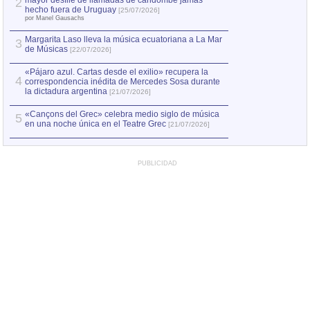
mayor desfile de llamadas de candombe jamás
2
Capturan en Chile
2
hecho fuera de Uruguay
[25/07/2026]
el asesinato de Ví
por Manel Gausachs
Margarita Laso lleva la música ecuatoriana a La Mar
Margarita Laso ll
3
3
de Músicas
de Músicas
[22/07/2026]
[22/07
«Pájaro azul. Cartas desde el exilio» recupera la
4
correspondencia inédita de Mercedes Sosa durante
la dictadura argentina
[21/07/2026]
«Cançons del Grec» celebra medio siglo de música
5
en una noche única en el Teatre Grec
[21/07/2026]
PUBLICIDAD