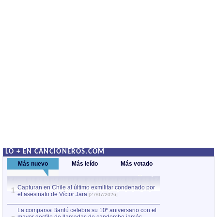
LO + EN CANCIONEROS.COM
Más nuevo
Más leído
Más votado
Capturan en Chile al último exmilitar condenado por
La comparsa Bantú
1
el asesinato de Víctor Jara
mayor desfile de
1
[27/07/2026]
hecho fuera de U
por Manel Gausachs
La comparsa Bantú celebra su 10º aniversario con el