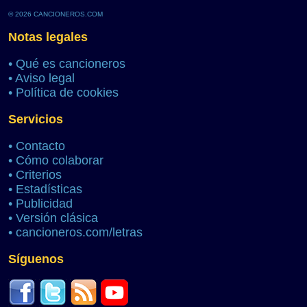
© 2026 CANCIONEROS.COM
Notas legales
•
Qué es cancioneros
•
Aviso legal
•
Política de cookies
Servicios
•
Contacto
•
Cómo colaborar
•
Criterios
•
Estadísticas
•
Publicidad
•
Versión clásica
•
cancioneros.com/letras
Síguenos