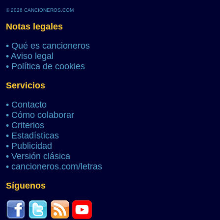
© 2026 CANCIONEROS.COM
Notas legales
•
Qué es cancioneros
•
Aviso legal
•
Política de cookies
Servicios
•
Contacto
•
Cómo colaborar
•
Criterios
•
Estadísticas
•
Publicidad
•
Versión clásica
•
cancioneros.com/letras
Síguenos