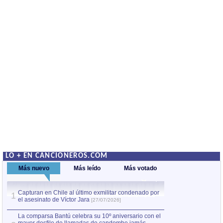
LO + EN CANCIONEROS.COM
Más nuevo
Más leído
Más votado
Capturan en Chile al último exmilitar condenado por
La comparsa Bantú
1
el asesinato de Víctor Jara
mayor desfile de
1
[27/07/2026]
hecho fuera de U
por Manel Gausachs
La comparsa Bantú celebra su 10º aniversario con el