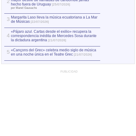
mayor desfile de llamadas de candombe jamás
2
Capturan en Chile
2
hecho fuera de Uruguay
[25/07/2026]
el asesinato de Ví
por Manel Gausachs
Margarita Laso lleva la música ecuatoriana a La Mar
3
de Músicas
[22/07/2026]
«Pájaro azul. Cartas desde el exilio» recupera la
4
correspondencia inédita de Mercedes Sosa durante
la dictadura argentina
[21/07/2026]
«Cançons del Grec» celebra medio siglo de música
5
en una noche única en el Teatre Grec
[21/07/2026]
PUBLICIDAD