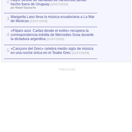
mayor desfile de llamadas de candombe jamás
2
Capturan en Chile
2
hecho fuera de Uruguay
[25/07/2026]
el asesinato de Ví
por Manel Gausachs
Margarita Laso lleva la música ecuatoriana a La Mar
3
de Músicas
[22/07/2026]
«Pájaro azul. Cartas desde el exilio» recupera la
4
correspondencia inédita de Mercedes Sosa durante
la dictadura argentina
[21/07/2026]
«Cançons del Grec» celebra medio siglo de música
5
en una noche única en el Teatre Grec
[21/07/2026]
PUBLICIDAD