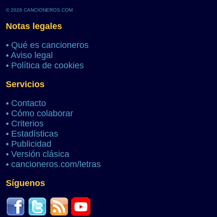
© 2026 CANCIONEROS.COM
Notas legales
•
Qué es cancioneros
•
Aviso legal
•
Política de cookies
Servicios
•
Contacto
•
Cómo colaborar
•
Criterios
•
Estadísticas
•
Publicidad
•
Versión clásica
•
cancioneros.com/letras
Síguenos