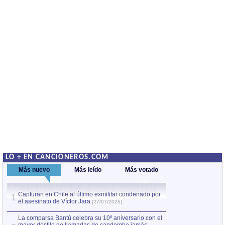
LO + EN CANCIONEROS.COM
Más nuevo
Más leído
Más votado
Capturan en Chile al último exmilitar condenado por
La comparsa Bantú
1
el asesinato de Víctor Jara
mayor desfile de
1
[27/07/2026]
hecho fuera de U
por Manel Gausachs
La comparsa Bantú celebra su 10º aniversario con el