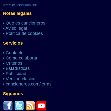
© 2026 CANCIONEROS.COM
Notas legales
•
Qué es cancioneros
•
Aviso legal
•
Política de cookies
Servicios
•
Contacto
•
Cómo colaborar
•
Criterios
•
Estadísticas
•
Publicidad
•
Versión clásica
•
cancioneros.com/letras
Síguenos