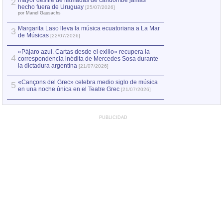
mayor desfile de llamadas de candombe jamás
2
Capturan en Chile
2
hecho fuera de Uruguay
[25/07/2026]
el asesinato de Ví
por Manel Gausachs
Margarita Laso lleva la música ecuatoriana a La Mar
Margarita Laso ll
3
3
de Músicas
de Músicas
[22/07/2026]
[22/07
«Pájaro azul. Cartas desde el exilio» recupera la
4
correspondencia inédita de Mercedes Sosa durante
la dictadura argentina
[21/07/2026]
«Cançons del Grec» celebra medio siglo de música
5
en una noche única en el Teatre Grec
[21/07/2026]
PUBLICIDAD