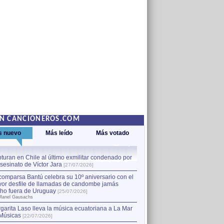
EN CANCIONEROS.COM
s nuevo
Más leído
Más votado
turan en Chile al último exmilitar condenado por
La comparsa Bantú celebra s
asesinato de Víctor Jara
mayor desfile de llamadas
1
[27/07/2026]
hecho fuera de Uruguay
[25
comparsa Bantú celebra su 10º aniversario con el
por Manel Gausachs
or desfile de llamadas de candombe jamás
Capturan en Chile al último
2
ho fuera de Uruguay
[25/07/2026]
el asesinato de Víctor Jara
[
Manel Gausachs
garita Laso lleva la música ecuatoriana a La Mar
Margarita Laso lleva la mús
3
Músicas
de Músicas
[22/07/2026]
[22/07/2026]