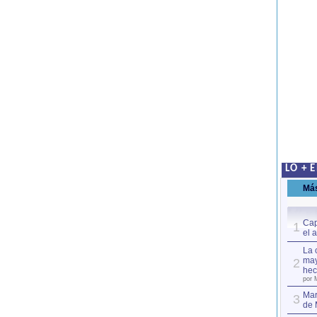
LO + 
Má
Cap
1
el 
La 
may
2
hec
por 
Mar
3
de 