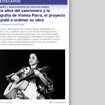
DESTACAMOS
NERO Y DISCOGRAFÍA DE VIOLETA PARRA
e años del cancionero y la
grafía de Violeta Parra, el proyecto
yudó a ordenar su obra
r Pintanel
el 13/07/2026
nero y Discografía de Violeta Parra, impulsado por
ros.com, continúa siendo una de las investigaciones
ales más importantes dedicadas a la universal artista
Cuatro años de investigación permitieron recuperar 520
, reconstruir su discografía, corregir numerosos errores
s y fijar datos fundamentales sobre una de las figuras
es de la música latinoamericana.
ulo completo
1 Comentario