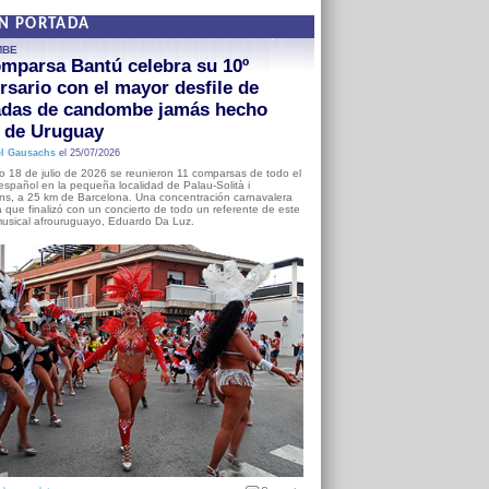
EN PORTADA
MBE
mparsa Bantú celebra su 10º
rsario con el mayor desfile de
adas de candombe jamás hecho
a de Uruguay
l Gausachs
el 25/07/2026
o 18 de julio de 2026 se reunieron 11 comparsas de todo el
o español en la pequeña localidad de Palau-Solità i
s, a 25 km de Barcelona. Una concentración carnavalera
 que finalizó con un concierto de todo un referente de este
usical afrouruguayo, Eduardo Da Luz.