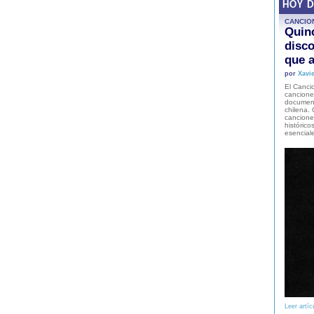
HOY 
CANCIO
Quinc
disco
que a
por
Xavie
El Cancio
cancione
document
chilena. 
canciones
histórico
esencial
Leer artíc