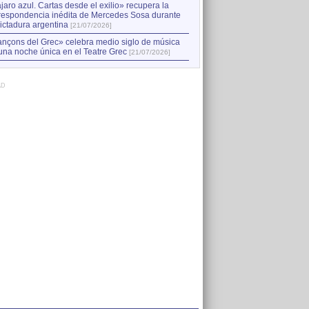
jaro azul. Cartas desde el exilio» recupera la
respondencia inédita de Mercedes Sosa durante
dictadura argentina
[21/07/2026]
nçons del Grec» celebra medio siglo de música
una noche única en el Teatre Grec
[21/07/2026]
AD