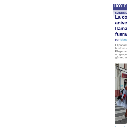
HOY 
CANDO
La co
anive
llam
fuer
por
Mane
El pasad
territori
Plegaman
uruguaya
género m