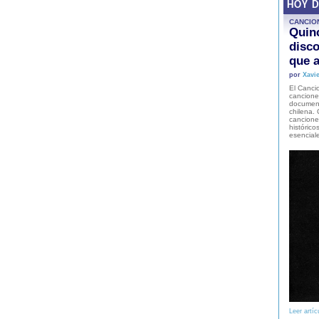
HOY 
CANCIO
Quinc
disco
que a
por
Xavie
El Cancio
cancione
document
chilena. 
canciones
histórico
esencial
Leer artíc