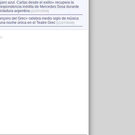
jaro azul. Cartas desde el exilio» recupera la
respondencia inédita de Mercedes Sosa durante
dictadura argentina
[21/07/2026]
nçons del Grec» celebra medio siglo de música
una noche única en el Teatre Grec
[21/07/2026]
AD