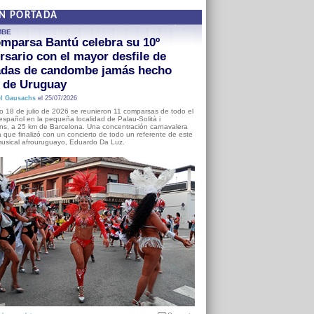
EN PORTADA
MBE
mparsa Bantú celebra su 10º
rsario con el mayor desfile de
adas de candombe jamás hecho
a de Uruguay
l Gausachs
el 25/07/2026
o 18 de julio de 2026 se reunieron 11 comparsas de todo el
o español en la pequeña localidad de Palau-Solità i
s, a 25 km de Barcelona. Una concentración carnavalera
 que finalizó con un concierto de todo un referente de este
usical afrouruguayo, Eduardo Da Luz.