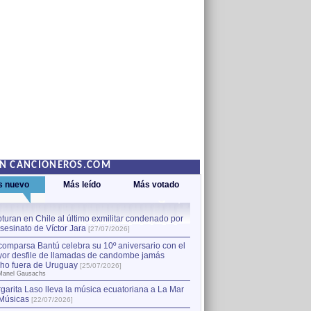
EN CANCIONEROS.COM
s nuevo
Más leído
Más votado
turan en Chile al último exmilitar condenado por
La comparsa Bantú celebra s
asesinato de Víctor Jara
mayor desfile de llamadas
1
[27/07/2026]
hecho fuera de Uruguay
[25
comparsa Bantú celebra su 10º aniversario con el
por Manel Gausachs
or desfile de llamadas de candombe jamás
Capturan en Chile al último
2
ho fuera de Uruguay
[25/07/2026]
el asesinato de Víctor Jara
[
Manel Gausachs
garita Laso lleva la música ecuatoriana a La Mar
Músicas
[22/07/2026]