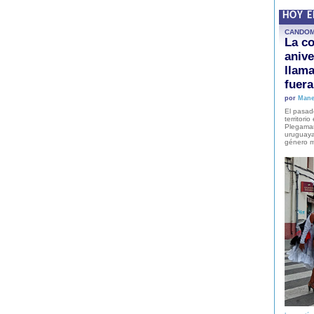
HOY 
CANDO
La co
anive
llam
fuer
por
Mane
El pasad
territori
Plegaman
uruguaya
género m