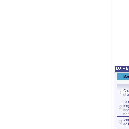
LO + 
Má
Cap
1
el 
La 
may
2
hec
por 
Mar
3
de 