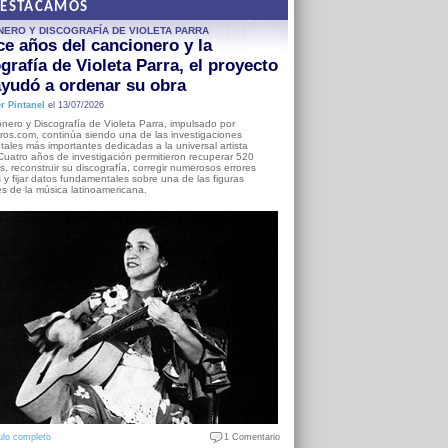
DESTACAMOS
NERO Y DISCOGRAFÍA DE VIOLETA PARRA
e años del cancionero y la
grafía de Violeta Parra, el proyecto
yudó a ordenar su obra
r Pintanel
el 13/07/2026
nero y Discografía de Violeta Parra, impulsado por
ros.com, continúa siendo una de las investigaciones
ales más importantes dedicadas a la universal artista
Cuatro años de investigación permitieron recuperar 520
, reconstruir su discografía, corregir numerosos errores
s y fijar datos fundamentales sobre una de las figuras
es de la música latinoamericana.
ulo completo
1 Comentario