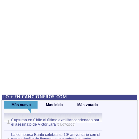
LO + EN CANCIONEROS.COM
Más nuevo
Más leído
Más votado
Capturan en Chile al último exmilitar condenado por
La comparsa Bantú
1
el asesinato de Víctor Jara
mayor desfile de
1
[27/07/2026]
hecho fuera de U
por Manel Gausachs
La comparsa Bantú celebra su 10º aniversario con el