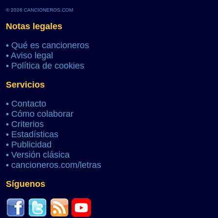
© 2026 CANCIONEROS.COM
Notas legales
•
Qué es cancioneros
•
Aviso legal
•
Política de cookies
Servicios
•
Contacto
•
Cómo colaborar
•
Criterios
•
Estadísticas
•
Publicidad
•
Versión clásica
•
cancioneros.com/letras
Síguenos