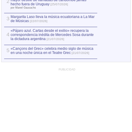
mayor desfile de llamadas de candombe jamás
2
Capturan en Chile
2
hecho fuera de Uruguay
[25/07/2026]
el asesinato de Ví
por Manel Gausachs
Margarita Laso lleva la música ecuatoriana a La Mar
3
de Músicas
[22/07/2026]
«Pájaro azul. Cartas desde el exilio» recupera la
4
correspondencia inédita de Mercedes Sosa durante
la dictadura argentina
[21/07/2026]
«Cançons del Grec» celebra medio siglo de música
5
en una noche única en el Teatre Grec
[21/07/2026]
PUBLICIDAD