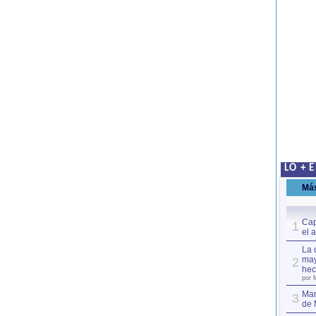
LO + 
Má
Cap
1
el 
La 
may
2
hec
por 
Mar
3
de 