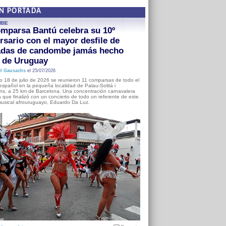
EN PORTADA
MBE
mparsa Bantú celebra su 10º
rsario con el mayor desfile de
adas de candombe jamás hecho
a de Uruguay
l Gausachs
el 25/07/2026
o 18 de julio de 2026 se reunieron 11 comparsas de todo el
o español en la pequeña localidad de Palau-Solità i
s, a 25 km de Barcelona. Una concentración carnavalera
 que finalizó con un concierto de todo un referente de este
usical afrouruguayo, Eduardo Da Luz.