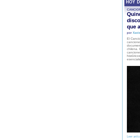
HOY 
CANCIO
Quinc
disco
que a
por
Xavie
El Cancio
cancione
document
chilena. 
canciones
histórico
esencial
Leer artíc