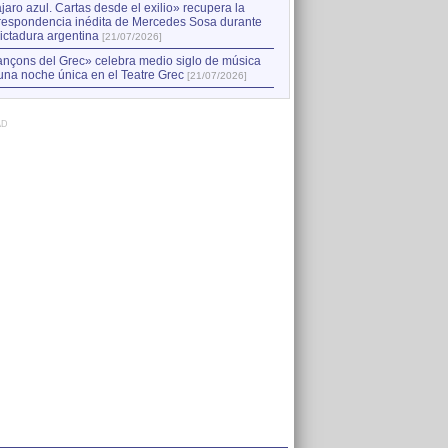
jaro azul. Cartas desde el exilio» recupera la
respondencia inédita de Mercedes Sosa durante
dictadura argentina
[21/07/2026]
nçons del Grec» celebra medio siglo de música
una noche única en el Teatre Grec
[21/07/2026]
AD