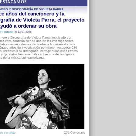
DESTACAMOS
NERO Y DISCOGRAFÍA DE VIOLETA PARRA
e años del cancionero y la
grafía de Violeta Parra, el proyecto
yudó a ordenar su obra
r Pintanel
el 13/07/2026
nero y Discografía de Violeta Parra, impulsado por
ros.com, continúa siendo una de las investigaciones
ales más importantes dedicadas a la universal artista
Cuatro años de investigación permitieron recuperar 520
, reconstruir su discografía, corregir numerosos errores
s y fijar datos fundamentales sobre una de las figuras
es de la música latinoamericana.
ulo completo
1 Comentario