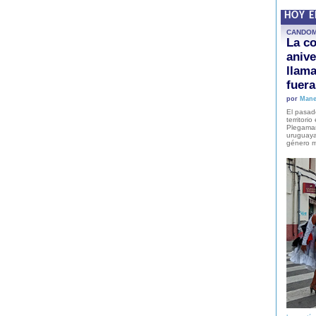
HOY 
CANDO
La co
anive
llam
fuer
por
Mane
El pasad
territori
Plegaman
uruguaya
género m