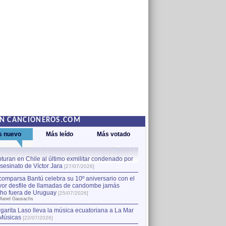
EN CANCIONEROS.COM
s nuevo
Más leído
Más votado
turan en Chile al último exmilitar condenado por
La comparsa Bantú celebra s
asesinato de Víctor Jara
mayor desfile de llamadas
1
[27/07/2026]
hecho fuera de Uruguay
[25
comparsa Bantú celebra su 10º aniversario con el
por Manel Gausachs
or desfile de llamadas de candombe jamás
Capturan en Chile al último
2
ho fuera de Uruguay
[25/07/2026]
el asesinato de Víctor Jara
[
Manel Gausachs
garita Laso lleva la música ecuatoriana a La Mar
Músicas
[22/07/2026]