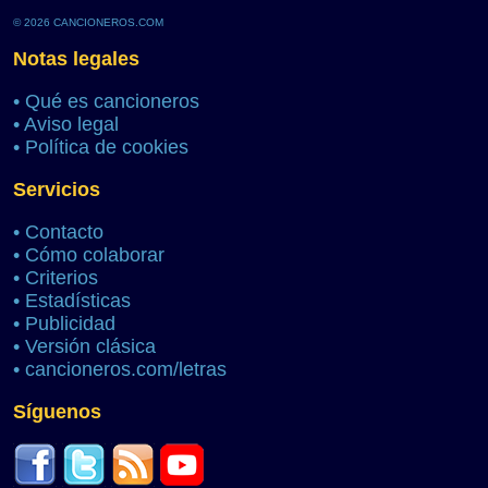
© 2026 CANCIONEROS.COM
Notas legales
•
Qué es cancioneros
•
Aviso legal
•
Política de cookies
Servicios
•
Contacto
•
Cómo colaborar
•
Criterios
•
Estadísticas
•
Publicidad
•
Versión clásica
•
cancioneros.com/letras
Síguenos