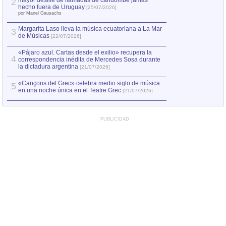
mayor desfile de llamadas de candombe jamás
2
Capturan en Chile
2
hecho fuera de Uruguay
[25/07/2026]
el asesinato de Ví
por Manel Gausachs
Margarita Laso lleva la música ecuatoriana a La Mar
3
de Músicas
[22/07/2026]
«Pájaro azul. Cartas desde el exilio» recupera la
4
correspondencia inédita de Mercedes Sosa durante
la dictadura argentina
[21/07/2026]
«Cançons del Grec» celebra medio siglo de música
5
en una noche única en el Teatre Grec
[21/07/2026]
PUBLICIDAD