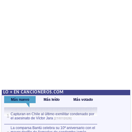
LO + EN CANCIONEROS.COM
Más nuevo
Más leído
Más votado
Capturan en Chile al último exmilitar condenado por
La comparsa Bantú
1
el asesinato de Víctor Jara
mayor desfile de
1
[27/07/2026]
hecho fuera de U
por Manel Gausachs
La comparsa Bantú celebra su 10º aniversario con el