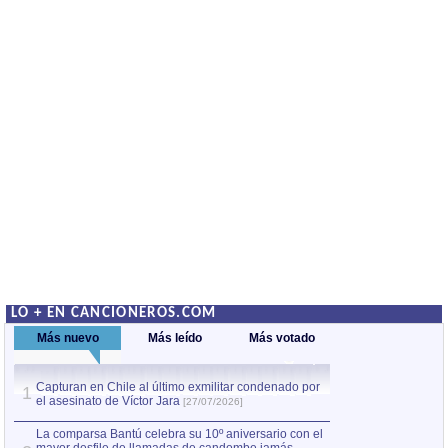
LO + EN CANCIONEROS.COM
Más nuevo
Más leído
Más votado
Capturan en Chile al último exmilitar condenado por
La comparsa Bantú
1
el asesinato de Víctor Jara
mayor desfile de
1
[27/07/2026]
hecho fuera de U
por Manel Gausachs
La comparsa Bantú celebra su 10º aniversario con el