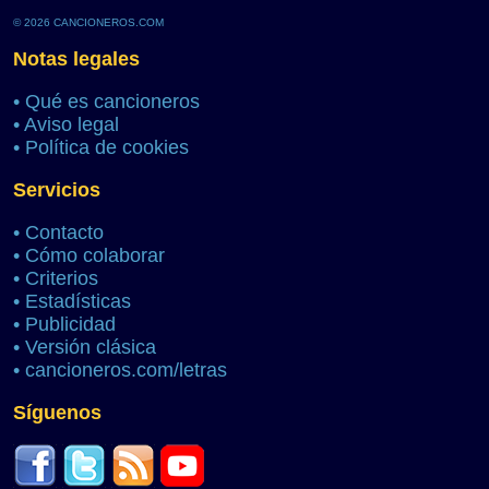
© 2026 CANCIONEROS.COM
Notas legales
•
Qué es cancioneros
•
Aviso legal
•
Política de cookies
Servicios
•
Contacto
•
Cómo colaborar
•
Criterios
•
Estadísticas
•
Publicidad
•
Versión clásica
•
cancioneros.com/letras
Síguenos