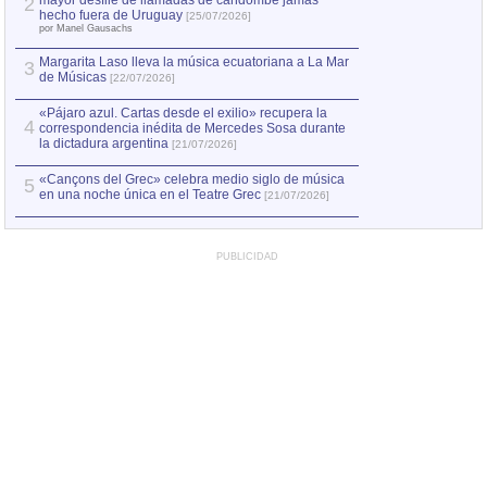
mayor desfile de llamadas de candombe jamás
2
Capturan en Chile
2
hecho fuera de Uruguay
[25/07/2026]
el asesinato de Ví
por Manel Gausachs
Margarita Laso lleva la música ecuatoriana a La Mar
3
de Músicas
[22/07/2026]
«Pájaro azul. Cartas desde el exilio» recupera la
4
correspondencia inédita de Mercedes Sosa durante
la dictadura argentina
[21/07/2026]
«Cançons del Grec» celebra medio siglo de música
5
en una noche única en el Teatre Grec
[21/07/2026]
PUBLICIDAD