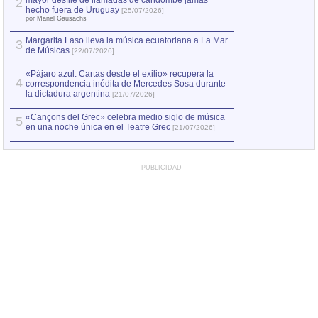
mayor desfile de llamadas de candombe jamás
2
Capturan en Chile
2
hecho fuera de Uruguay
[25/07/2026]
el asesinato de Ví
por Manel Gausachs
Margarita Laso lleva la música ecuatoriana a La Mar
3
de Músicas
[22/07/2026]
«Pájaro azul. Cartas desde el exilio» recupera la
4
correspondencia inédita de Mercedes Sosa durante
la dictadura argentina
[21/07/2026]
«Cançons del Grec» celebra medio siglo de música
5
en una noche única en el Teatre Grec
[21/07/2026]
PUBLICIDAD