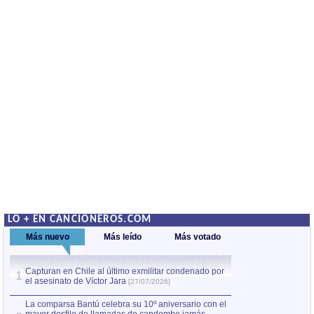
LO + EN CANCIONEROS.COM
Más nuevo
Más leído
Más votado
Capturan en Chile al último exmilitar condenado por
La comparsa Bantú
1
el asesinato de Víctor Jara
mayor desfile de
1
[27/07/2026]
hecho fuera de U
por Manel Gausachs
La comparsa Bantú celebra su 10º aniversario con el