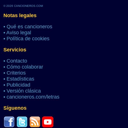
© 2026 CANCIONEROS.COM
Notas legales
•
Qué es cancioneros
•
Aviso legal
•
Política de cookies
Servicios
•
Contacto
•
Cómo colaborar
•
Criterios
•
Estadísticas
•
Publicidad
•
Versión clásica
•
cancioneros.com/letras
Síguenos