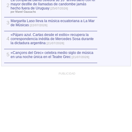
La comparsa Bantú celebra su 10º aniversario con el
mayor desfile de llamadas de candombe jamás
2
Capturan en Chile
2
hecho fuera de Uruguay
[25/07/2026]
el asesinato de Ví
por Manel Gausachs
Margarita Laso lleva la música ecuatoriana a La Mar
3
de Músicas
[22/07/2026]
«Pájaro azul. Cartas desde el exilio» recupera la
4
correspondencia inédita de Mercedes Sosa durante
la dictadura argentina
[21/07/2026]
«Cançons del Grec» celebra medio siglo de música
5
en una noche única en el Teatre Grec
[21/07/2026]
PUBLICIDAD