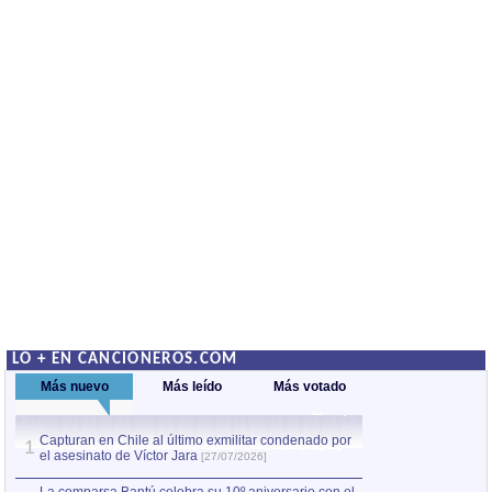
LO + EN CANCIONEROS.COM
Más nuevo
Más leído
Más votado
Capturan en Chile al último exmilitar condenado por
La comparsa Bantú
1
el asesinato de Víctor Jara
mayor desfile de
1
[27/07/2026]
hecho fuera de U
por Manel Gausachs