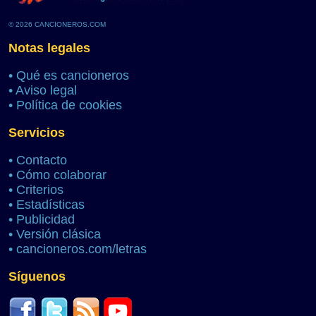
© 2026 CANCIONEROS.COM
Notas legales
•
Qué es cancioneros
•
Aviso legal
•
Política de cookies
Servicios
•
Contacto
•
Cómo colaborar
•
Criterios
•
Estadísticas
•
Publicidad
•
Versión clásica
•
cancioneros.com/letras
Síguenos