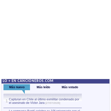
LO + EN CANCIONEROS.COM
Más nuevo
Más leído
Más votado
Capturan en Chile al último exmilitar condenado por
La comparsa Bantú
1
el asesinato de Víctor Jara
mayor desfile de
1
[27/07/2026]
hecho fuera de U
por Manel Gausachs