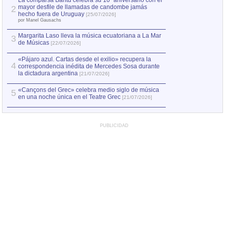
La comparsa Bantú celebra su 10º aniversario con el
mayor desfile de llamadas de candombe jamás
2
Capturan en Chile
2
hecho fuera de Uruguay
[25/07/2026]
el asesinato de Ví
por Manel Gausachs
Margarita Laso lleva la música ecuatoriana a La Mar
Margarita Laso ll
3
3
de Músicas
de Músicas
[22/07/2026]
[22/07
«Pájaro azul. Cartas desde el exilio» recupera la
4
correspondencia inédita de Mercedes Sosa durante
la dictadura argentina
[21/07/2026]
«Cançons del Grec» celebra medio siglo de música
5
en una noche única en el Teatre Grec
[21/07/2026]
PUBLICIDAD