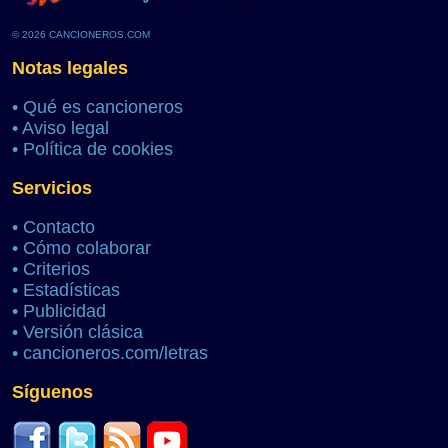
© 2026 CANCIONEROS.COM
Notas legales
•
Qué es cancioneros
•
Aviso legal
•
Política de cookies
Servicios
•
Contacto
•
Cómo colaborar
•
Criterios
•
Estadísticas
•
Publicidad
•
Versión clásica
•
cancioneros.com/letras
Síguenos