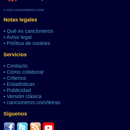
© 2026 CANCIONEROS.COM
Notas legales
•
Qué es cancioneros
•
Aviso legal
•
Política de cookies
Servicios
•
Contacto
•
Cómo colaborar
•
Criterios
•
Estadísticas
•
Publicidad
•
Versión clásica
•
cancioneros.com/letras
Síguenos