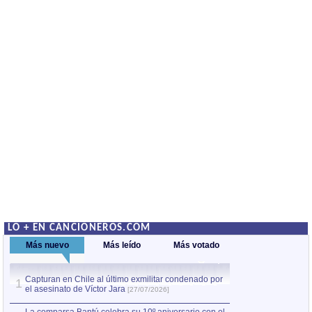
LO + EN CANCIONEROS.COM
Más nuevo
Más leído
Más votado
Capturan en Chile al último exmilitar condenado por
La comparsa Bantú
1
el asesinato de Víctor Jara
mayor desfile de
1
[27/07/2026]
hecho fuera de U
por Manel Gausachs