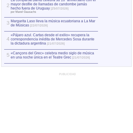
La comparsa Bantú celebra su 10º aniversario con el
mayor desfile de llamadas de candombe jamás
2
Capturan en Chile
2
hecho fuera de Uruguay
[25/07/2026]
el asesinato de Ví
por Manel Gausachs
Margarita Laso lleva la música ecuatoriana a La Mar
3
de Músicas
[22/07/2026]
«Pájaro azul. Cartas desde el exilio» recupera la
4
correspondencia inédita de Mercedes Sosa durante
la dictadura argentina
[21/07/2026]
«Cançons del Grec» celebra medio siglo de música
5
en una noche única en el Teatre Grec
[21/07/2026]
PUBLICIDAD