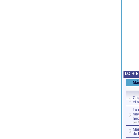
LO + 
Má
Cap
1
el 
La 
may
2
hec
por 
Mar
3
de 