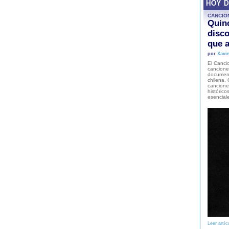
HOY 
CANCIO
Quinc
disco
que a
por
Xavie
El Cancio
cancione
document
chilena. 
canciones
histórico
esencial
Leer artíc