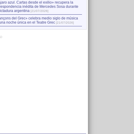
jaro azul. Cartas desde el exilio» recupera la
respondencia inédita de Mercedes Sosa durante
dictadura argentina
[21/07/2026]
nçons del Grec» celebra medio siglo de música
una noche única en el Teatre Grec
[21/07/2026]
AD