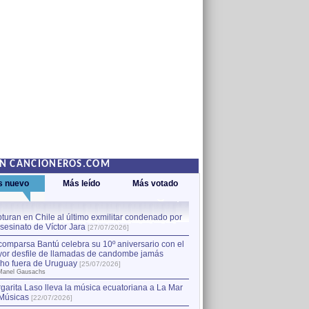
EN CANCIONEROS.COM
s nuevo
Más leído
Más votado
turan en Chile al último exmilitar condenado por
La comparsa Bantú celebra s
asesinato de Víctor Jara
mayor desfile de llamadas
1
[27/07/2026]
hecho fuera de Uruguay
[25
comparsa Bantú celebra su 10º aniversario con el
por Manel Gausachs
or desfile de llamadas de candombe jamás
Capturan en Chile al último
2
ho fuera de Uruguay
[25/07/2026]
el asesinato de Víctor Jara
[
Manel Gausachs
garita Laso lleva la música ecuatoriana a La Mar
Músicas
[22/07/2026]