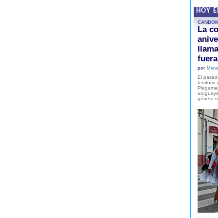
HOY 
CANDO
La co
anive
llam
fuer
por
Mane
El pasad
territori
Plegaman
uruguaya
género m