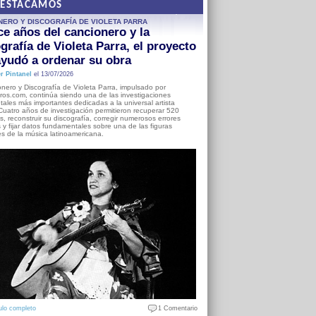
DESTACAMOS
NERO Y DISCOGRAFÍA DE VIOLETA PARRA
e años del cancionero y la
grafía de Violeta Parra, el proyecto
yudó a ordenar su obra
r Pintanel
el 13/07/2026
nero y Discografía de Violeta Parra, impulsado por
ros.com, continúa siendo una de las investigaciones
ales más importantes dedicadas a la universal artista
Cuatro años de investigación permitieron recuperar 520
, reconstruir su discografía, corregir numerosos errores
s y fijar datos fundamentales sobre una de las figuras
es de la música latinoamericana.
ulo completo
1 Comentario