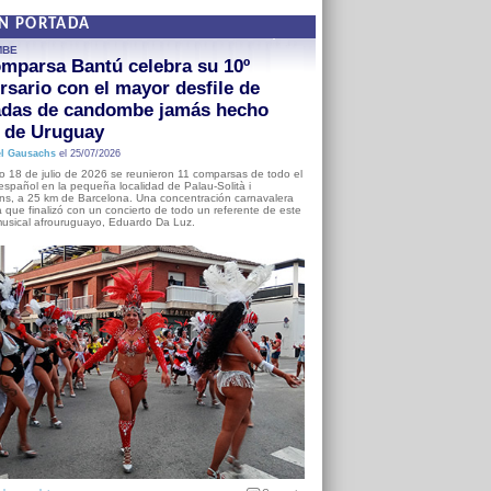
EN PORTADA
MBE
mparsa Bantú celebra su 10º
rsario con el mayor desfile de
adas de candombe jamás hecho
a de Uruguay
l Gausachs
el 25/07/2026
o 18 de julio de 2026 se reunieron 11 comparsas de todo el
o español en la pequeña localidad de Palau-Solità i
s, a 25 km de Barcelona. Una concentración carnavalera
 que finalizó con un concierto de todo un referente de este
usical afrouruguayo, Eduardo Da Luz.