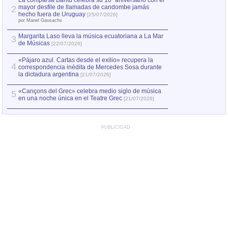
La comparsa Bantú celebra su 10º aniversario con el
mayor desfile de llamadas de candombe jamás
2
Capturan en Chile
2
hecho fuera de Uruguay
[25/07/2026]
el asesinato de Ví
por Manel Gausachs
Margarita Laso lleva la música ecuatoriana a La Mar
3
de Músicas
[22/07/2026]
«Pájaro azul. Cartas desde el exilio» recupera la
4
correspondencia inédita de Mercedes Sosa durante
la dictadura argentina
[21/07/2026]
«Cançons del Grec» celebra medio siglo de música
5
en una noche única en el Teatre Grec
[21/07/2026]
PUBLICIDAD