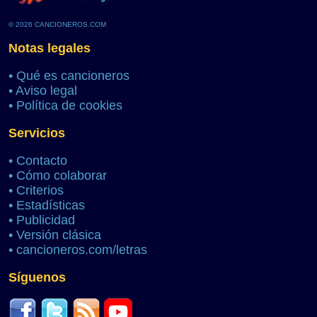
© 2026 CANCIONEROS.COM
Notas legales
•
Qué es cancioneros
•
Aviso legal
•
Política de cookies
Servicios
•
Contacto
•
Cómo colaborar
•
Criterios
•
Estadísticas
•
Publicidad
•
Versión clásica
•
cancioneros.com/letras
Síguenos