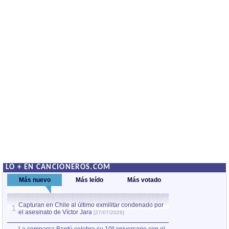
LO + EN CANCIONEROS.COM
Más nuevo
Más leído
Más votado
Capturan en Chile al último exmilitar condenado por
La comparsa Bantú
1
el asesinato de Víctor Jara
mayor desfile de
1
[27/07/2026]
hecho fuera de U
por Manel Gausachs