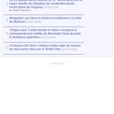
La comparsa Bantú celebra su 10º aniversario con el
mayor desfile de llamadas de candombe jamás
2
Capturan en Chile
2
hecho fuera de Uruguay
[25/07/2026]
el asesinato de Ví
por Manel Gausachs
Margarita Laso lleva la música ecuatoriana a La Mar
Margarita Laso ll
3
3
de Músicas
de Músicas
[22/07/2026]
[22/07
«Pájaro azul. Cartas desde el exilio» recupera la
4
correspondencia inédita de Mercedes Sosa durante
la dictadura argentina
[21/07/2026]
«Cançons del Grec» celebra medio siglo de música
5
en una noche única en el Teatre Grec
[21/07/2026]
PUBLICIDAD