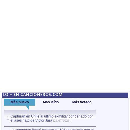
LO + EN CANCIONEROS.COM
Más nuevo
Más leído
Más votado
Capturan en Chile al último exmilitar condenado por
La comparsa Bantú
1
el asesinato de Víctor Jara
mayor desfile de
1
[27/07/2026]
hecho fuera de U
por Manel Gausachs