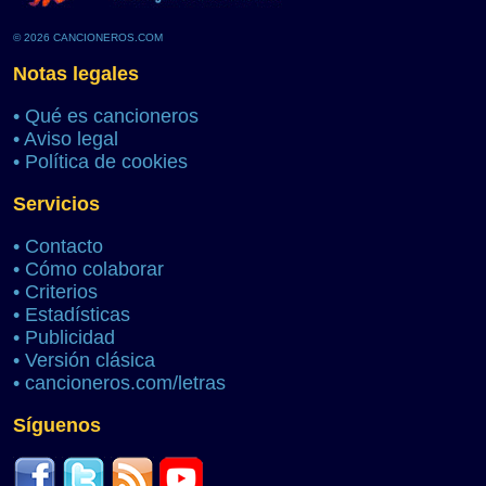
© 2026 CANCIONEROS.COM
Notas legales
•
Qué es cancioneros
•
Aviso legal
•
Política de cookies
Servicios
•
Contacto
•
Cómo colaborar
•
Criterios
•
Estadísticas
•
Publicidad
•
Versión clásica
•
cancioneros.com/letras
Síguenos