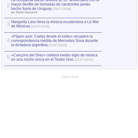
La comparsa Bantú celebra su 10º aniversario con el
mayor desfile de llamadas de candombe jamás
2
Capturan en Chile
2
hecho fuera de Uruguay
[25/07/2026]
el asesinato de Ví
por Manel Gausachs
Margarita Laso lleva la música ecuatoriana a La Mar
3
de Músicas
[22/07/2026]
«Pájaro azul. Cartas desde el exilio» recupera la
4
correspondencia inédita de Mercedes Sosa durante
la dictadura argentina
[21/07/2026]
«Cançons del Grec» celebra medio siglo de música
5
en una noche única en el Teatre Grec
[21/07/2026]
PUBLICIDAD