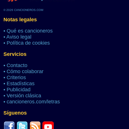
© 2026 CANCIONEROS.COM
Notas legales
•
Qué es cancioneros
•
Aviso legal
•
Política de cookies
Servicios
•
Contacto
•
Cómo colaborar
•
Criterios
•
Estadísticas
•
Publicidad
•
Versión clásica
•
cancioneros.com/letras
Síguenos