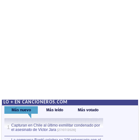
LO + EN CANCIONEROS.COM
Más nuevo
Más leído
Más votado
Capturan en Chile al último exmilitar condenado por
La comparsa Bantú
1
el asesinato de Víctor Jara
mayor desfile de
1
[27/07/2026]
hecho fuera de U
por Manel Gausachs