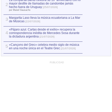
La comparsa Bantú celebra su 10º aniversario con el
mayor desfile de llamadas de candombe jamás
2
Capturan en Chile
2
hecho fuera de Uruguay
[25/07/2026]
el asesinato de Ví
por Manel Gausachs
Margarita Laso lleva la música ecuatoriana a La Mar
3
de Músicas
[22/07/2026]
«Pájaro azul. Cartas desde el exilio» recupera la
4
correspondencia inédita de Mercedes Sosa durante
la dictadura argentina
[21/07/2026]
«Cançons del Grec» celebra medio siglo de música
5
en una noche única en el Teatre Grec
[21/07/2026]
PUBLICIDAD