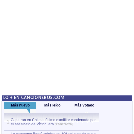
LO + EN CANCIONEROS.COM
Más nuevo
Más leído
Más votado
Capturan en Chile al último exmilitar condenado por
La comparsa Bantú
1
el asesinato de Víctor Jara
mayor desfile de
1
[27/07/2026]
hecho fuera de U
por Manel Gausachs