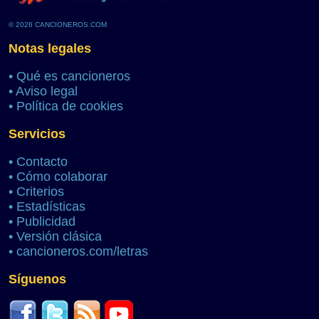
© 2026 CANCIONEROS.COM
Notas legales
•
Qué es cancioneros
•
Aviso legal
•
Política de cookies
Servicios
•
Contacto
•
Cómo colaborar
•
Criterios
•
Estadísticas
•
Publicidad
•
Versión clásica
•
cancioneros.com/letras
Síguenos