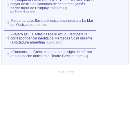
La comparsa Bantú celebra su 10º aniversario con el
mayor desfile de llamadas de candombe jamás
2
Capturan en Chile
2
hecho fuera de Uruguay
[25/07/2026]
el asesinato de Ví
por Manel Gausachs
Margarita Laso lleva la música ecuatoriana a La Mar
Margarita Laso ll
3
3
de Músicas
de Músicas
[22/07/2026]
[22/07
«Pájaro azul. Cartas desde el exilio» recupera la
4
correspondencia inédita de Mercedes Sosa durante
la dictadura argentina
[21/07/2026]
«Cançons del Grec» celebra medio siglo de música
5
en una noche única en el Teatre Grec
[21/07/2026]
PUBLICIDAD