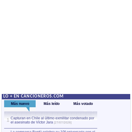
LO + EN CANCIONEROS.COM
Más nuevo
Más leído
Más votado
Capturan en Chile al último exmilitar condenado por
La comparsa Bantú
1
el asesinato de Víctor Jara
mayor desfile de
1
[27/07/2026]
hecho fuera de U
por Manel Gausachs