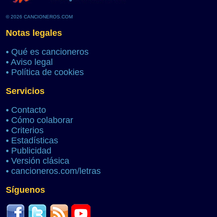
© 2026 CANCIONEROS.COM
Notas legales
•
Qué es cancioneros
•
Aviso legal
•
Política de cookies
Servicios
•
Contacto
•
Cómo colaborar
•
Criterios
•
Estadísticas
•
Publicidad
•
Versión clásica
•
cancioneros.com/letras
Síguenos