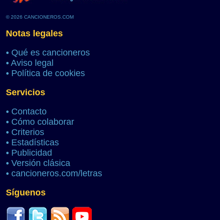
© 2026 CANCIONEROS.COM
Notas legales
•
Qué es cancioneros
•
Aviso legal
•
Política de cookies
Servicios
•
Contacto
•
Cómo colaborar
•
Criterios
•
Estadísticas
•
Publicidad
•
Versión clásica
•
cancioneros.com/letras
Síguenos