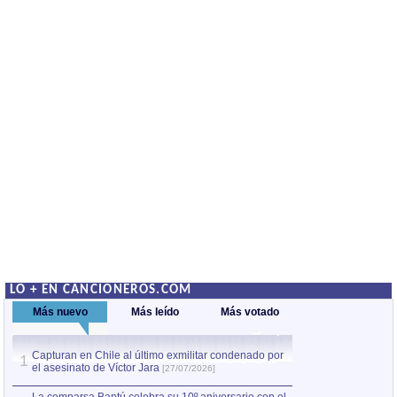
LO + EN CANCIONEROS.COM
Más nuevo
Más leído
Más votado
Capturan en Chile al último exmilitar condenado por
La comparsa Bantú
1
el asesinato de Víctor Jara
mayor desfile de
1
[27/07/2026]
hecho fuera de U
por Manel Gausachs