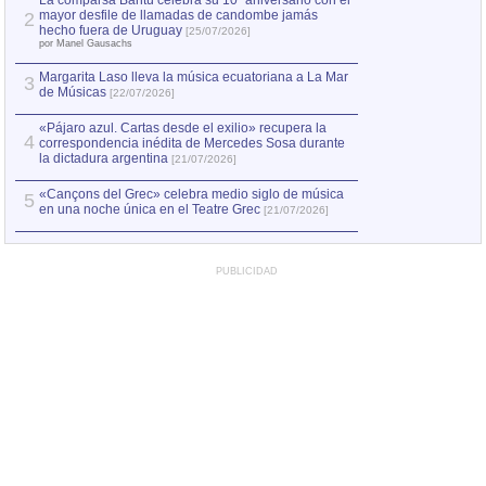
La comparsa Bantú celebra su 10º aniversario con el
mayor desfile de llamadas de candombe jamás
2
Capturan en Chile
2
hecho fuera de Uruguay
[25/07/2026]
el asesinato de Ví
por Manel Gausachs
Margarita Laso lleva la música ecuatoriana a La Mar
3
de Músicas
[22/07/2026]
«Pájaro azul. Cartas desde el exilio» recupera la
4
correspondencia inédita de Mercedes Sosa durante
la dictadura argentina
[21/07/2026]
«Cançons del Grec» celebra medio siglo de música
5
en una noche única en el Teatre Grec
[21/07/2026]
PUBLICIDAD