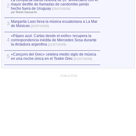
La comparsa Bantú celebra su 10º aniversario con el
mayor desfile de llamadas de candombe jamás
2
Capturan en Chile
2
hecho fuera de Uruguay
[25/07/2026]
el asesinato de Ví
por Manel Gausachs
Margarita Laso lleva la música ecuatoriana a La Mar
Margarita Laso ll
3
3
de Músicas
de Músicas
[22/07/2026]
[22/07
«Pájaro azul. Cartas desde el exilio» recupera la
4
correspondencia inédita de Mercedes Sosa durante
la dictadura argentina
[21/07/2026]
«Cançons del Grec» celebra medio siglo de música
5
en una noche única en el Teatre Grec
[21/07/2026]
PUBLICIDAD