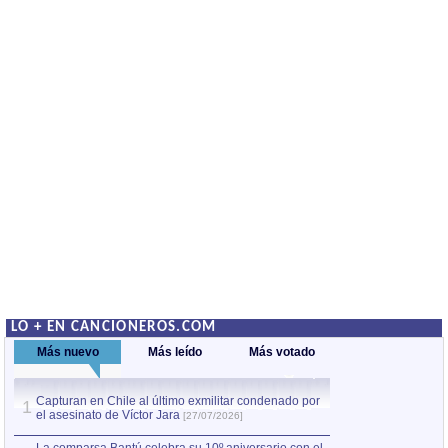
LO + EN CANCIONEROS.COM
Más nuevo
Más leído
Más votado
Capturan en Chile al último exmilitar condenado por
La comparsa Bantú
1
el asesinato de Víctor Jara
mayor desfile de
1
[27/07/2026]
hecho fuera de U
por Manel Gausachs