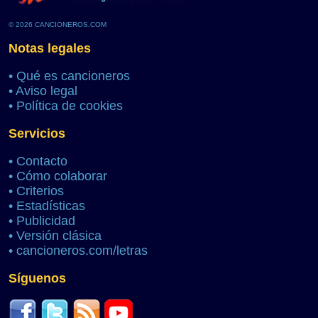
© 2026 CANCIONEROS.COM
Notas legales
•
Qué es cancioneros
•
Aviso legal
•
Política de cookies
Servicios
•
Contacto
•
Cómo colaborar
•
Criterios
•
Estadísticas
•
Publicidad
•
Versión clásica
•
cancioneros.com/letras
Síguenos