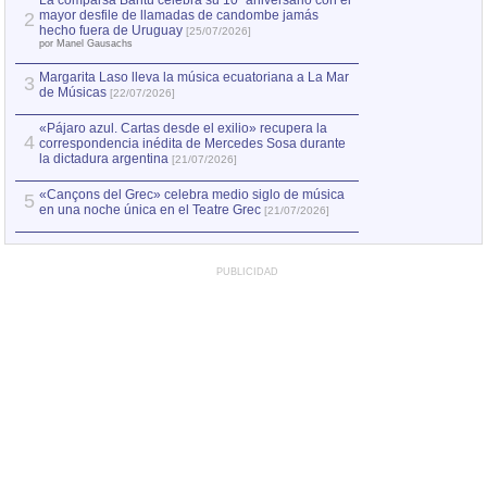
La comparsa Bantú celebra su 10º aniversario con el
mayor desfile de llamadas de candombe jamás
2
Capturan en Chile
2
hecho fuera de Uruguay
[25/07/2026]
el asesinato de Ví
por Manel Gausachs
Margarita Laso lleva la música ecuatoriana a La Mar
Margarita Laso ll
3
3
de Músicas
de Músicas
[22/07/2026]
[22/07
«Pájaro azul. Cartas desde el exilio» recupera la
4
correspondencia inédita de Mercedes Sosa durante
la dictadura argentina
[21/07/2026]
«Cançons del Grec» celebra medio siglo de música
5
en una noche única en el Teatre Grec
[21/07/2026]
PUBLICIDAD