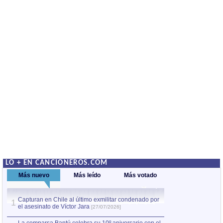
LO + EN CANCIONEROS.COM
Más nuevo
Más leído
Más votado
Capturan en Chile al último exmilitar condenado por
La comparsa Bantú
1
el asesinato de Víctor Jara
mayor desfile de
1
[27/07/2026]
hecho fuera de U
por Manel Gausachs