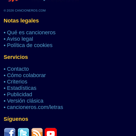
© 2026 CANCIONEROS.COM
Notas legales
•
Qué es cancioneros
•
Aviso legal
•
Política de cookies
Servicios
•
Contacto
•
Cómo colaborar
•
Criterios
•
Estadísticas
•
Publicidad
•
Versión clásica
•
cancioneros.com/letras
Síguenos