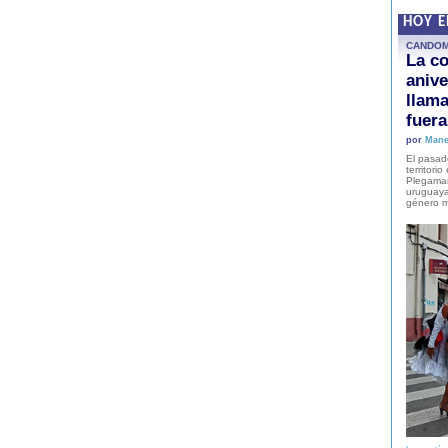
HOY 
CANDO
La co
anive
llam
fuer
por
Mane
El pasad
territori
Plegaman
uruguaya
género m