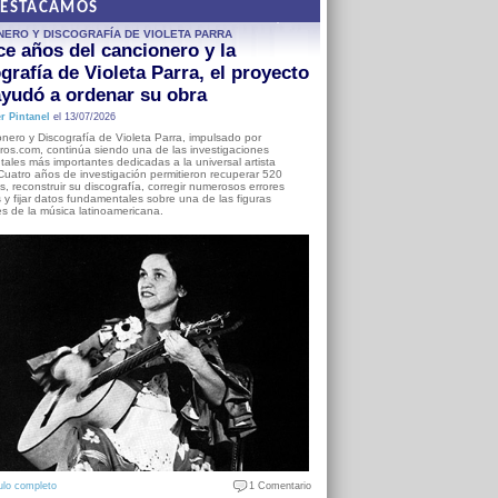
DESTACAMOS
NERO Y DISCOGRAFÍA DE VIOLETA PARRA
e años del cancionero y la
grafía de Violeta Parra, el proyecto
yudó a ordenar su obra
r Pintanel
el 13/07/2026
nero y Discografía de Violeta Parra, impulsado por
ros.com, continúa siendo una de las investigaciones
ales más importantes dedicadas a la universal artista
Cuatro años de investigación permitieron recuperar 520
, reconstruir su discografía, corregir numerosos errores
s y fijar datos fundamentales sobre una de las figuras
es de la música latinoamericana.
ulo completo
1 Comentario