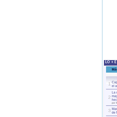
LO + 
Má
Cap
1
el 
La 
may
2
hec
por 
Mar
3
de 