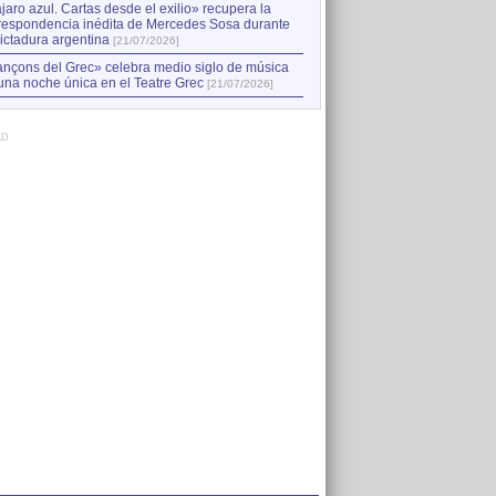
jaro azul. Cartas desde el exilio» recupera la
respondencia inédita de Mercedes Sosa durante
dictadura argentina
[21/07/2026]
nçons del Grec» celebra medio siglo de música
una noche única en el Teatre Grec
[21/07/2026]
AD