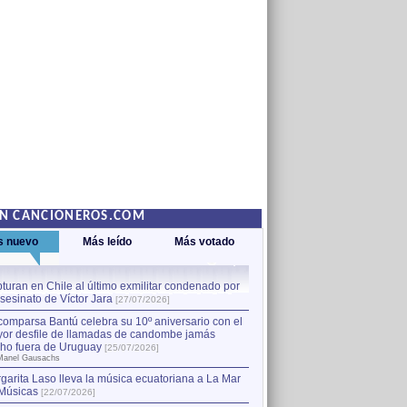
EN CANCIONEROS.COM
s nuevo
Más leído
Más votado
turan en Chile al último exmilitar condenado por
La comparsa Bantú celebra s
asesinato de Víctor Jara
mayor desfile de llamadas
1
[27/07/2026]
hecho fuera de Uruguay
[25
comparsa Bantú celebra su 10º aniversario con el
por Manel Gausachs
or desfile de llamadas de candombe jamás
Capturan en Chile al último
2
ho fuera de Uruguay
[25/07/2026]
el asesinato de Víctor Jara
[
Manel Gausachs
garita Laso lleva la música ecuatoriana a La Mar
Músicas
[22/07/2026]