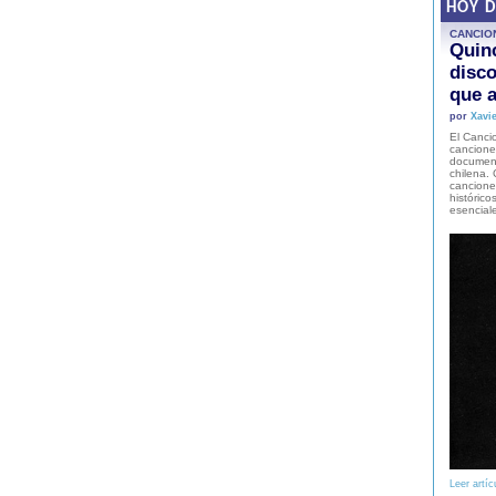
HOY 
CANCIO
Quinc
disco
que a
por
Xavie
El Cancio
cancione
document
chilena. 
canciones
histórico
esencial
Leer artíc