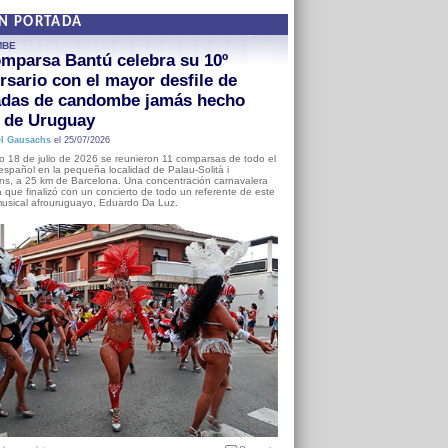
EN PORTADA
MBE
mparsa Bantú celebra su 10º
rsario con el mayor desfile de
adas de candombe jamás hecho
a de Uruguay
l Gausachs
el 25/07/2026
o 18 de julio de 2026 se reunieron 11 comparsas de todo el
o español en la pequeña localidad de Palau-Solità i
s, a 25 km de Barcelona. Una concentración carnavalera
 que finalizó con un concierto de todo un referente de este
usical afrouruguayo, Eduardo Da Luz.