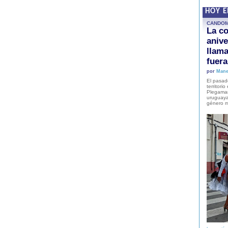
HOY 
CANDO
La co
anive
llam
fuer
por
Mane
El pasad
territori
Plegaman
uruguaya
género m