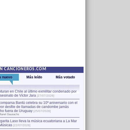
EN CANCIONEROS.COM
s nuevo
Más leído
Más votado
turan en Chile al último exmilitar condenado por
La comparsa Bantú celebra s
asesinato de Víctor Jara
mayor desfile de llamadas
1
[27/07/2026]
hecho fuera de Uruguay
[25
comparsa Bantú celebra su 10º aniversario con el
por Manel Gausachs
or desfile de llamadas de candombe jamás
Capturan en Chile al último
2
ho fuera de Uruguay
[25/07/2026]
el asesinato de Víctor Jara
[
Manel Gausachs
garita Laso lleva la música ecuatoriana a La Mar
Músicas
[22/07/2026]