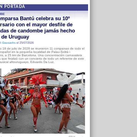
EN PORTADA
MBE
mparsa Bantú celebra su 10º
rsario con el mayor desfile de
adas de candombe jamás hecho
a de Uruguay
l Gausachs
el 25/07/2026
o 18 de julio de 2026 se reunieron 11 comparsas de todo el
o español en la pequeña localidad de Palau-Solità i
s, a 25 km de Barcelona. Una concentración carnavalera
 que finalizó con un concierto de todo un referente de este
usical afrouruguayo, Eduardo Da Luz.