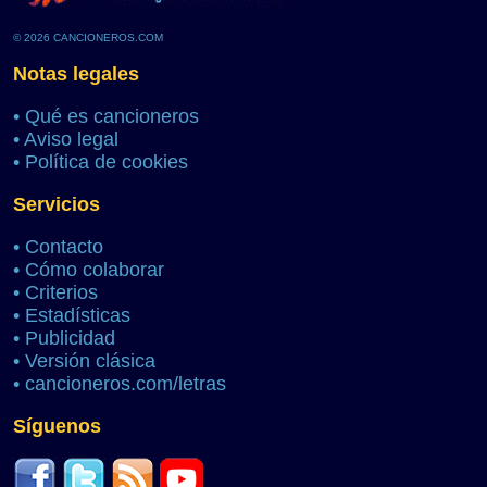
© 2026 CANCIONEROS.COM
Notas legales
•
Qué es cancioneros
•
Aviso legal
•
Política de cookies
Servicios
•
Contacto
•
Cómo colaborar
•
Criterios
•
Estadísticas
•
Publicidad
•
Versión clásica
•
cancioneros.com/letras
Síguenos