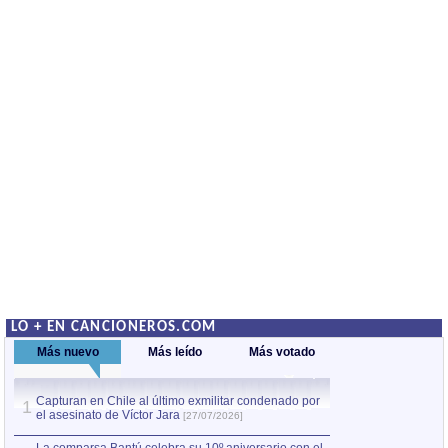
LO + EN CANCIONEROS.COM
Más nuevo
Más leído
Más votado
Capturan en Chile al último exmilitar condenado por
Capturan en Chile
1
1
el asesinato de Víctor Jara
el asesinato de Ví
[27/07/2026]