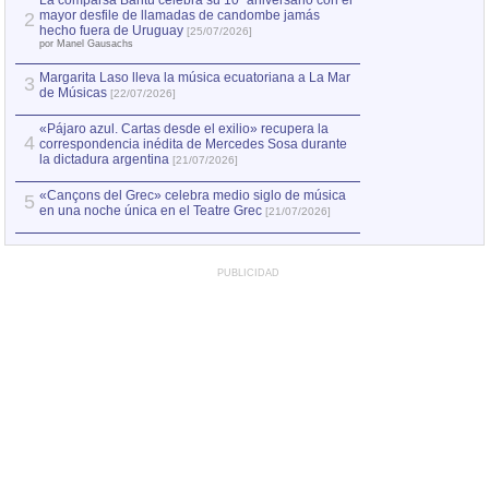
La comparsa Bantú celebra su 10º aniversario con el
mayor desfile de llamadas de candombe jamás
2
hecho fuera de Uruguay
[25/07/2026]
por Manel Gausachs
Margarita Laso lleva la música ecuatoriana a La Mar
3
de Músicas
[22/07/2026]
«Pájaro azul. Cartas desde el exilio» recupera la
4
correspondencia inédita de Mercedes Sosa durante
la dictadura argentina
[21/07/2026]
«Cançons del Grec» celebra medio siglo de música
5
en una noche única en el Teatre Grec
[21/07/2026]
PUBLICIDAD