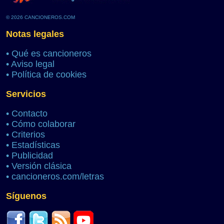
© 2026 CANCIONEROS.COM
Notas legales
•
Qué es cancioneros
•
Aviso legal
•
Política de cookies
Servicios
•
Contacto
•
Cómo colaborar
•
Criterios
•
Estadísticas
•
Publicidad
•
Versión clásica
•
cancioneros.com/letras
Síguenos