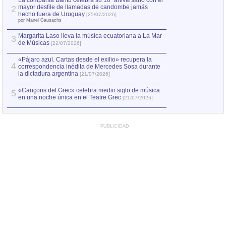
La comparsa Bantú celebra su 10º aniversario con el
mayor desfile de llamadas de candombe jamás
2
Capturan en Chile
2
hecho fuera de Uruguay
[25/07/2026]
el asesinato de Ví
por Manel Gausachs
Margarita Laso lleva la música ecuatoriana a La Mar
3
de Músicas
[22/07/2026]
«Pájaro azul. Cartas desde el exilio» recupera la
4
correspondencia inédita de Mercedes Sosa durante
la dictadura argentina
[21/07/2026]
«Cançons del Grec» celebra medio siglo de música
5
en una noche única en el Teatre Grec
[21/07/2026]
PUBLICIDAD