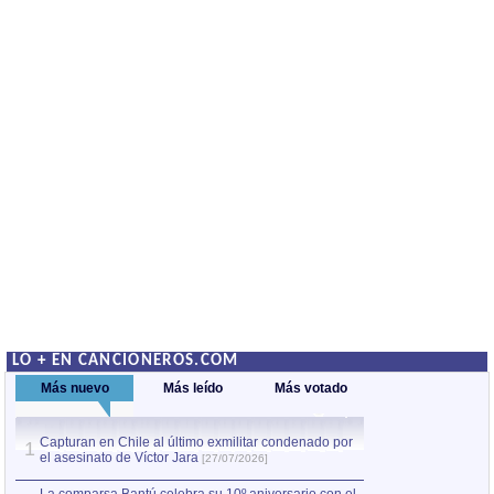
LO + EN CANCIONEROS.COM
Más nuevo
Más leído
Más votado
Capturan en Chile al último exmilitar condenado por
La comparsa Bantú
1
el asesinato de Víctor Jara
mayor desfile de
1
[27/07/2026]
hecho fuera de U
por Manel Gausachs