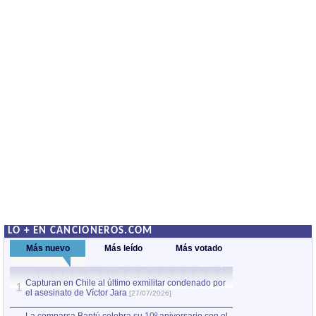
LO + EN CANCIONEROS.COM
Más nuevo
Más leído
Más votado
Capturan en Chile al último exmilitar condenado por
La comparsa Bantú
1
el asesinato de Víctor Jara
mayor desfile de
1
[27/07/2026]
hecho fuera de U
por Manel Gausachs