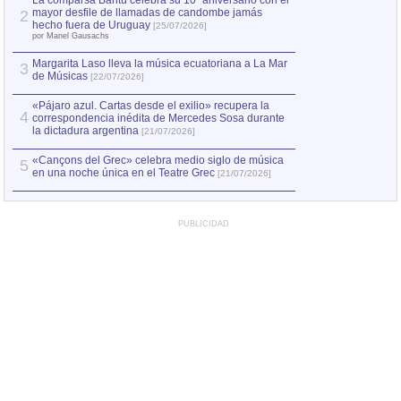
La comparsa Bantú celebra su 10º aniversario con el
mayor desfile de llamadas de candombe jamás
2
Capturan en Chile
2
hecho fuera de Uruguay
[25/07/2026]
el asesinato de Ví
por Manel Gausachs
Margarita Laso lleva la música ecuatoriana a La Mar
3
de Músicas
[22/07/2026]
«Pájaro azul. Cartas desde el exilio» recupera la
4
correspondencia inédita de Mercedes Sosa durante
la dictadura argentina
[21/07/2026]
«Cançons del Grec» celebra medio siglo de música
5
en una noche única en el Teatre Grec
[21/07/2026]
PUBLICIDAD