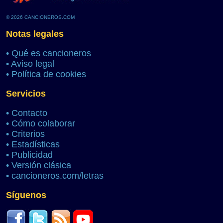
© 2026 CANCIONEROS.COM
Notas legales
•
Qué es cancioneros
•
Aviso legal
•
Política de cookies
Servicios
•
Contacto
•
Cómo colaborar
•
Criterios
•
Estadísticas
•
Publicidad
•
Versión clásica
•
cancioneros.com/letras
Síguenos