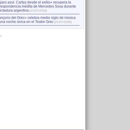
jaro azul. Cartas desde el exilio» recupera la
respondencia inédita de Mercedes Sosa durante
dictadura argentina
[21/07/2026]
nçons del Grec» celebra medio siglo de música
una noche única en el Teatre Grec
[21/07/2026]
AD