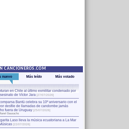
EN CANCIONEROS.COM
s nuevo
Más leído
Más votado
turan en Chile al último exmilitar condenado por
La comparsa Bantú celebra s
asesinato de Víctor Jara
mayor desfile de llamadas
1
[27/07/2026]
hecho fuera de Uruguay
[25
comparsa Bantú celebra su 10º aniversario con el
por Manel Gausachs
or desfile de llamadas de candombe jamás
Capturan en Chile al último
2
ho fuera de Uruguay
[25/07/2026]
el asesinato de Víctor Jara
[
Manel Gausachs
garita Laso lleva la música ecuatoriana a La Mar
Músicas
[22/07/2026]