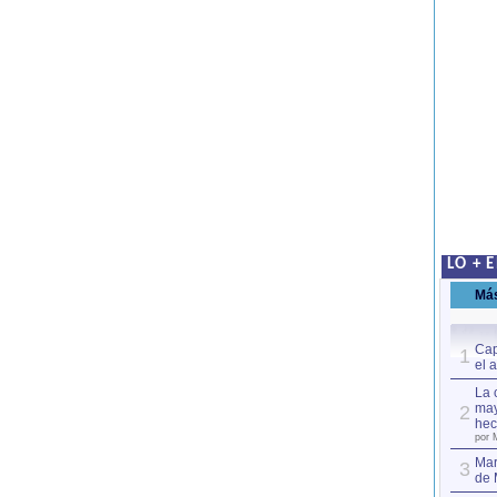
LO + 
Má
Cap
1
el 
La 
may
2
hec
por 
Mar
3
de 