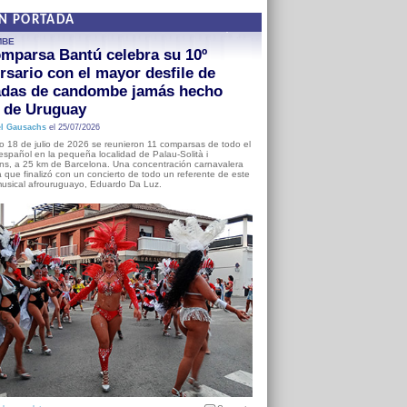
EN PORTADA
MBE
mparsa Bantú celebra su 10º
rsario con el mayor desfile de
adas de candombe jamás hecho
a de Uruguay
l Gausachs
el 25/07/2026
o 18 de julio de 2026 se reunieron 11 comparsas de todo el
o español en la pequeña localidad de Palau-Solità i
s, a 25 km de Barcelona. Una concentración carnavalera
 que finalizó con un concierto de todo un referente de este
usical afrouruguayo, Eduardo Da Luz.