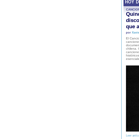
HOY 
CANCIO
Quinc
disco
que a
por
Xavie
El Cancio
cancione
document
chilena. 
canciones
histórico
esencial
Leer artíc