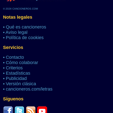
© 2026 CANCIONEROS.COM
Notas legales
•
Qué es cancioneros
•
Aviso legal
•
Política de cookies
Servicios
•
Contacto
•
Cómo colaborar
•
Criterios
•
Estadísticas
•
Publicidad
•
Versión clásica
•
cancioneros.com/letras
Síguenos