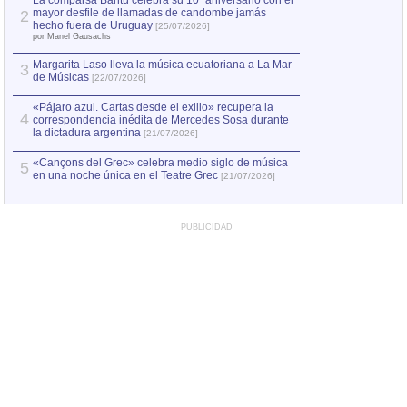
La comparsa Bantú celebra su 10º aniversario con el
mayor desfile de llamadas de candombe jamás
2
Capturan en Chile
2
hecho fuera de Uruguay
[25/07/2026]
el asesinato de Ví
por Manel Gausachs
Margarita Laso lleva la música ecuatoriana a La Mar
3
de Músicas
[22/07/2026]
«Pájaro azul. Cartas desde el exilio» recupera la
4
correspondencia inédita de Mercedes Sosa durante
la dictadura argentina
[21/07/2026]
«Cançons del Grec» celebra medio siglo de música
5
en una noche única en el Teatre Grec
[21/07/2026]
PUBLICIDAD