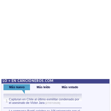
LO + EN CANCIONEROS.COM
Más nuevo
Más leído
Más votado
Capturan en Chile al último exmilitar condenado por
La comparsa Bantú
1
el asesinato de Víctor Jara
mayor desfile de
1
[27/07/2026]
hecho fuera de U
por Manel Gausachs