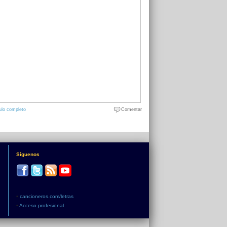
ulo completo
Comentar
Síguenos
•
cancioneros.com/letras
•
Acceso profesional