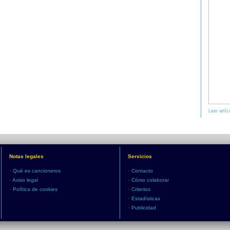
Leer artíc
Notas legales
Servicios
•
Qué es cancioneros
•
Contacto
•
Aviso legal
•
Cómo colaborar
•
Política de cookies
•
Criterios
•
Estadísticas
•
Publicidad