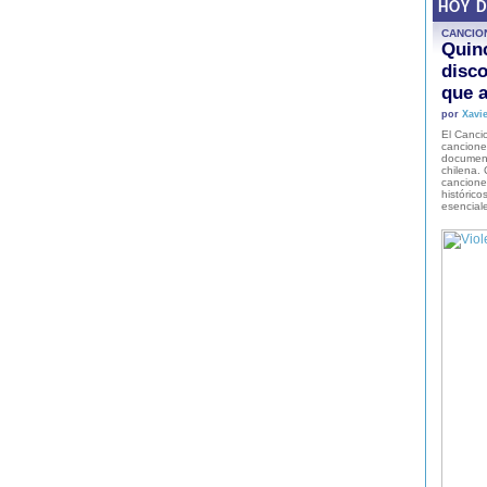
HOY 
CANCIO
Quinc
disco
que a
por
Xavie
El Cancio
cancione
document
chilena. 
canciones
histórico
esencial