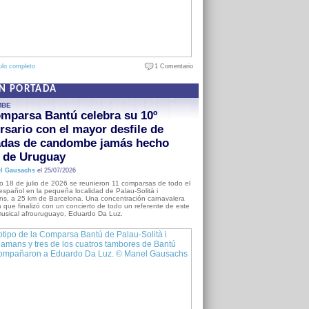
ulo completo
1 Comentario
EN PORTADA
MBE
mparsa Bantú celebra su 10º
rsario con el mayor desfile de
adas de candombe jamás hecho
a de Uruguay
l Gausachs
el 25/07/2026
o 18 de julio de 2026 se reunieron 11 comparsas de todo el
o español en la pequeña localidad de Palau-Solità i
s, a 25 km de Barcelona. Una concentración carnavalera
 que finalizó con un concierto de todo un referente de este
usical afrouruguayo, Eduardo Da Luz.