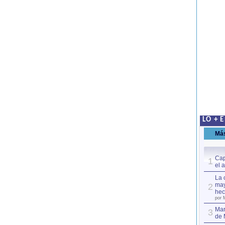
LO + 
Má
Cap
1
el 
La 
may
2
hec
por 
Mar
3
de 