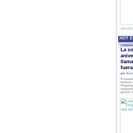
Leer artíc
HOY 
CANDO
La co
anive
llam
fuer
por
Mane
El pasad
territori
Plegaman
uruguaya
género m