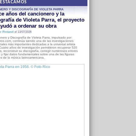
DESTACAMOS
NERO Y DISCOGRAFÍA DE VIOLETA PARRA
e años del cancionero y la
grafía de Violeta Parra, el proyecto
yudó a ordenar su obra
r Pintanel
el 13/07/2026
nero y Discografía de Violeta Parra, impulsado por
ros.com, continúa siendo una de las investigaciones
ales más importantes dedicadas a la universal artista
Cuatro años de investigación permitieron recuperar 520
, reconstruir su discografía, corregir numerosos errores
s y fijar datos fundamentales sobre una de las figuras
es de la música latinoamericana.