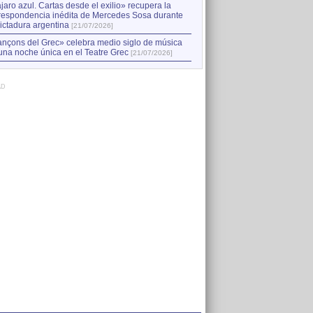
jaro azul. Cartas desde el exilio» recupera la
respondencia inédita de Mercedes Sosa durante
dictadura argentina
[21/07/2026]
nçons del Grec» celebra medio siglo de música
una noche única en el Teatre Grec
[21/07/2026]
AD