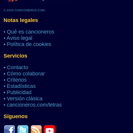
© 2026 CANCIONEROS.COM
Notas legales
•
Qué es cancioneros
•
Aviso legal
•
Política de cookies
Servicios
•
Contacto
•
Cómo colaborar
•
Criterios
•
Estadísticas
•
Publicidad
•
Versión clásica
•
cancioneros.com/letras
Síguenos