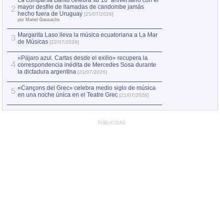
La comparsa Bantú celebra su 10º aniversario con el
mayor desfile de llamadas de candombe jamás
2
hecho fuera de Uruguay
[25/07/2026]
por Manel Gausachs
Margarita Laso lleva la música ecuatoriana a La Mar
3
de Músicas
[22/07/2026]
«Pájaro azul. Cartas desde el exilio» recupera la
4
correspondencia inédita de Mercedes Sosa durante
la dictadura argentina
[21/07/2026]
«Cançons del Grec» celebra medio siglo de música
5
en una noche única en el Teatre Grec
[21/07/2026]
PUBLICIDAD