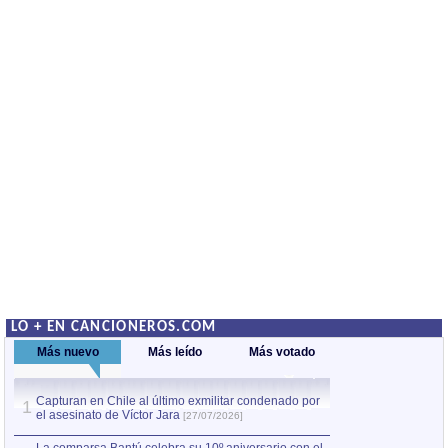
LO + EN CANCIONEROS.COM
Más nuevo
Más leído
Más votado
Capturan en Chile al último exmilitar condenado por
Capturan en Chile
1
1
el asesinato de Víctor Jara
el asesinato de Ví
[27/07/2026]