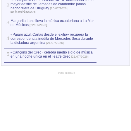
La comparsa Bantú celebra su 10º aniversario con el
mayor desfile de llamadas de candombe jamás
2
Capturan en Chile
2
hecho fuera de Uruguay
[25/07/2026]
el asesinato de Ví
por Manel Gausachs
Margarita Laso lleva la música ecuatoriana a La Mar
3
de Músicas
[22/07/2026]
«Pájaro azul. Cartas desde el exilio» recupera la
4
correspondencia inédita de Mercedes Sosa durante
la dictadura argentina
[21/07/2026]
«Cançons del Grec» celebra medio siglo de música
5
en una noche única en el Teatre Grec
[21/07/2026]
PUBLICIDAD