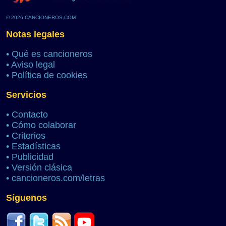
© 2026 CANCIONEROS.COM
Notas legales
•
Qué es cancioneros
•
Aviso legal
•
Política de cookies
Servicios
•
Contacto
•
Cómo colaborar
•
Criterios
•
Estadísticas
•
Publicidad
•
Versión clásica
•
cancioneros.com/letras
Síguenos