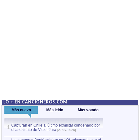
LO + EN CANCIONEROS.COM
Más nuevo
Más leído
Más votado
Capturan en Chile al último exmilitar condenado por
La comparsa Bantú
1
el asesinato de Víctor Jara
mayor desfile de
1
[27/07/2026]
hecho fuera de U
por Manel Gausachs