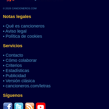
© 2026 CANCIONEROS.COM
Notas legales
•
Qué es cancioneros
•
Aviso legal
•
Política de cookies
Servicios
•
Contacto
•
Cómo colaborar
•
Criterios
•
Estadísticas
•
Publicidad
•
Versión clásica
•
cancioneros.com/letras
Síguenos