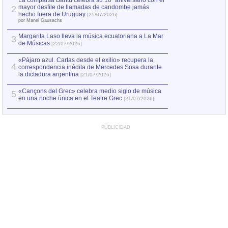
La comparsa Bantú celebra su 10º aniversario con el
mayor desfile de llamadas de candombe jamás
2
Capturan en Chile
2
hecho fuera de Uruguay
[25/07/2026]
el asesinato de Ví
por Manel Gausachs
Margarita Laso lleva la música ecuatoriana a La Mar
Margarita Laso ll
3
3
de Músicas
de Músicas
[22/07/2026]
[22/07
«Pájaro azul. Cartas desde el exilio» recupera la
4
correspondencia inédita de Mercedes Sosa durante
la dictadura argentina
[21/07/2026]
«Cançons del Grec» celebra medio siglo de música
5
en una noche única en el Teatre Grec
[21/07/2026]
PUBLICIDAD