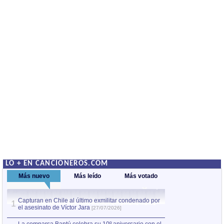
LO + EN CANCIONEROS.COM
Más nuevo
Más leído
Más votado
Capturan en Chile al último exmilitar condenado por
La comparsa Bantú
1
el asesinato de Víctor Jara
mayor desfile de
1
[27/07/2026]
hecho fuera de U
por Manel Gausachs