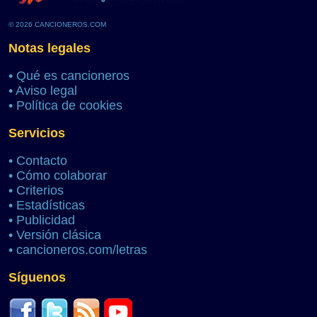
© 2026 CANCIONEROS.COM
Notas legales
•
Qué es cancioneros
•
Aviso legal
•
Política de cookies
Servicios
•
Contacto
•
Cómo colaborar
•
Criterios
•
Estadísticas
•
Publicidad
•
Versión clásica
•
cancioneros.com/letras
Síguenos