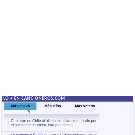
LO + EN CANCIONEROS.COM
Más nuevo
Más leído
Más votado
Capturan en Chile al último exmilitar condenado por
La comparsa Bantú
1
el asesinato de Víctor Jara
mayor desfile de
1
[27/07/2026]
hecho fuera de U
por Manel Gausachs