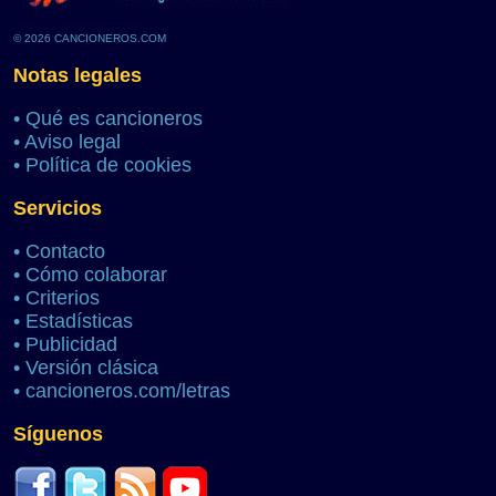
© 2026 CANCIONEROS.COM
Notas legales
•
Qué es cancioneros
•
Aviso legal
•
Política de cookies
Servicios
•
Contacto
•
Cómo colaborar
•
Criterios
•
Estadísticas
•
Publicidad
•
Versión clásica
•
cancioneros.com/letras
Síguenos