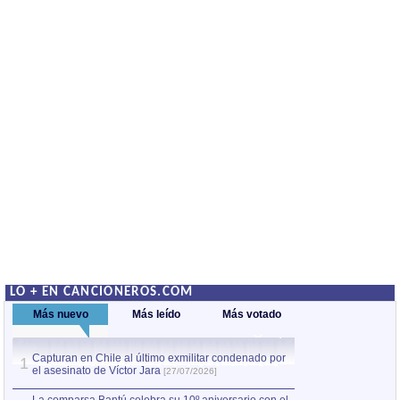
LO + EN CANCIONEROS.COM
Más nuevo
Más leído
Más votado
Capturan en Chile al último exmilitar condenado por
La comparsa Bantú
1
el asesinato de Víctor Jara
mayor desfile de
1
[27/07/2026]
hecho fuera de U
por Manel Gausachs