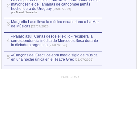
La comparsa Bantú celebra su 10º aniversario con el
mayor desfile de llamadas de candombe jamás
2
Capturan en Chile
2
hecho fuera de Uruguay
[25/07/2026]
el asesinato de Ví
por Manel Gausachs
Margarita Laso lleva la música ecuatoriana a La Mar
3
de Músicas
[22/07/2026]
«Pájaro azul. Cartas desde el exilio» recupera la
4
correspondencia inédita de Mercedes Sosa durante
la dictadura argentina
[21/07/2026]
«Cançons del Grec» celebra medio siglo de música
5
en una noche única en el Teatre Grec
[21/07/2026]
PUBLICIDAD