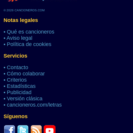
© 2026 CANCIONEROS.COM
Notas legales
•
Qué es cancioneros
•
Aviso legal
•
Política de cookies
Servicios
•
Contacto
•
Cómo colaborar
•
Criterios
•
Estadísticas
•
Publicidad
•
Versión clásica
•
cancioneros.com/letras
Síguenos