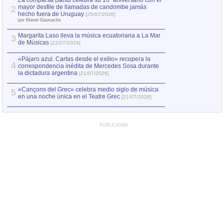
La comparsa Bantú celebra su 10º aniversario con el
mayor desfile de llamadas de candombe jamás
2
Capturan en Chile
2
hecho fuera de Uruguay
[25/07/2026]
el asesinato de Ví
por Manel Gausachs
Margarita Laso lleva la música ecuatoriana a La Mar
3
de Músicas
[22/07/2026]
«Pájaro azul. Cartas desde el exilio» recupera la
4
correspondencia inédita de Mercedes Sosa durante
la dictadura argentina
[21/07/2026]
«Cançons del Grec» celebra medio siglo de música
5
en una noche única en el Teatre Grec
[21/07/2026]
PUBLICIDAD