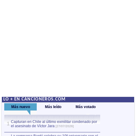
LO + EN CANCIONEROS.COM
Más nuevo
Más leído
Más votado
Capturan en Chile al último exmilitar condenado por
La comparsa Bantú
1
el asesinato de Víctor Jara
mayor desfile de
1
[27/07/2026]
hecho fuera de U
por Manel Gausachs