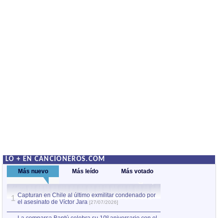
LO + EN CANCIONEROS.COM
Más nuevo
Más leído
Más votado
Capturan en Chile al último exmilitar condenado por
La comparsa Bantú
1
el asesinato de Víctor Jara
mayor desfile de
1
[27/07/2026]
hecho fuera de U
por Manel Gausachs