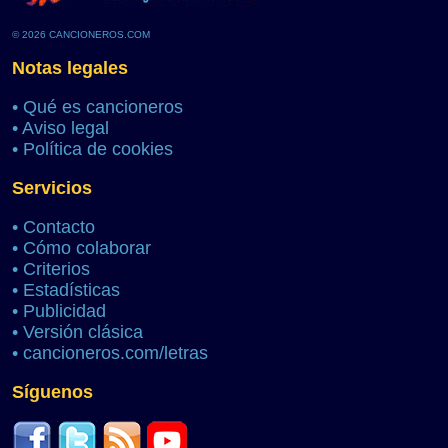
© 2026 CANCIONEROS.COM
Notas legales
•
Qué es cancioneros
•
Aviso legal
•
Política de cookies
Servicios
•
Contacto
•
Cómo colaborar
•
Criterios
•
Estadísticas
•
Publicidad
•
Versión clásica
•
cancioneros.com/letras
Síguenos