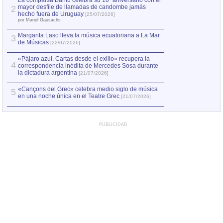
La comparsa Bantú celebra su 10º aniversario con el
mayor desfile de llamadas de candombe jamás
2
Capturan en Chile
2
hecho fuera de Uruguay
[25/07/2026]
el asesinato de Ví
por Manel Gausachs
Margarita Laso lleva la música ecuatoriana a La Mar
3
de Músicas
[22/07/2026]
«Pájaro azul. Cartas desde el exilio» recupera la
4
correspondencia inédita de Mercedes Sosa durante
la dictadura argentina
[21/07/2026]
«Cançons del Grec» celebra medio siglo de música
5
en una noche única en el Teatre Grec
[21/07/2026]
PUBLICIDAD