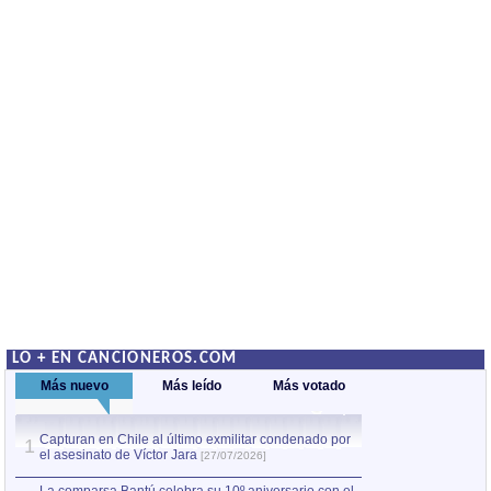
LO + EN CANCIONEROS.COM
Más nuevo
Más leído
Más votado
Capturan en Chile al último exmilitar condenado por
La comparsa Bantú
1
el asesinato de Víctor Jara
mayor desfile de
1
[27/07/2026]
hecho fuera de U
por Manel Gausachs