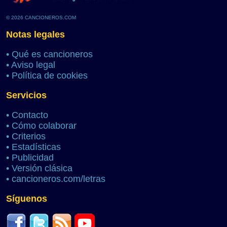
© 2026 CANCIONEROS.COM
Notas legales
•
Qué es cancioneros
•
Aviso legal
•
Política de cookies
Servicios
•
Contacto
•
Cómo colaborar
•
Criterios
•
Estadísticas
•
Publicidad
•
Versión clásica
•
cancioneros.com/letras
Síguenos