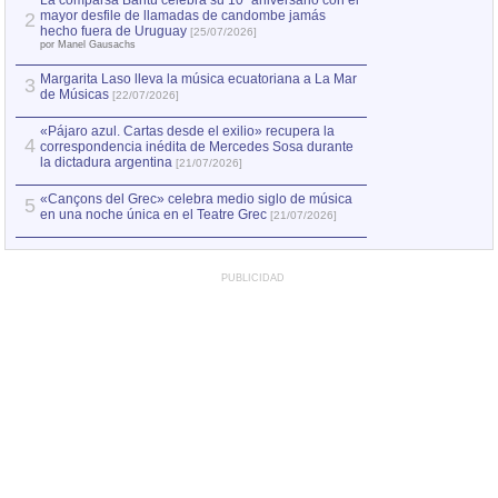
La comparsa Bantú celebra su 10º aniversario con el
mayor desfile de llamadas de candombe jamás
2
Capturan en Chile
2
hecho fuera de Uruguay
[25/07/2026]
el asesinato de Ví
por Manel Gausachs
Margarita Laso lleva la música ecuatoriana a La Mar
3
de Músicas
[22/07/2026]
«Pájaro azul. Cartas desde el exilio» recupera la
4
correspondencia inédita de Mercedes Sosa durante
la dictadura argentina
[21/07/2026]
«Cançons del Grec» celebra medio siglo de música
5
en una noche única en el Teatre Grec
[21/07/2026]
PUBLICIDAD