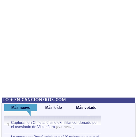
LO + EN CANCIONEROS.COM
Más nuevo
Más leído
Más votado
Capturan en Chile al último exmilitar condenado por
La comparsa Bantú
1
el asesinato de Víctor Jara
mayor desfile de
1
[27/07/2026]
hecho fuera de U
por Manel Gausachs