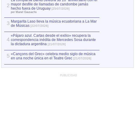
La comparsa Bantú celebra su 10º aniversario con el
mayor desfile de llamadas de candombe jamás
2
Capturan en Chile
2
hecho fuera de Uruguay
[25/07/2026]
el asesinato de Ví
por Manel Gausachs
Margarita Laso lleva la música ecuatoriana a La Mar
Margarita Laso ll
3
3
de Músicas
de Músicas
[22/07/2026]
[22/07
«Pájaro azul. Cartas desde el exilio» recupera la
4
correspondencia inédita de Mercedes Sosa durante
la dictadura argentina
[21/07/2026]
«Cançons del Grec» celebra medio siglo de música
5
en una noche única en el Teatre Grec
[21/07/2026]
PUBLICIDAD