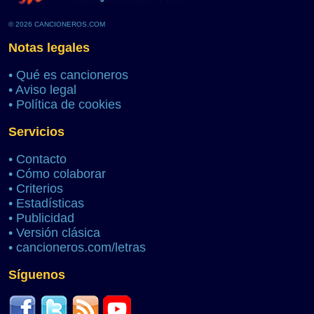
© 2026 CANCIONEROS.COM
Notas legales
•
Qué es cancioneros
•
Aviso legal
•
Política de cookies
Servicios
•
Contacto
•
Cómo colaborar
•
Criterios
•
Estadísticas
•
Publicidad
•
Versión clásica
•
cancioneros.com/letras
Síguenos